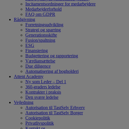
Incitamentsordninger for medarbejdere
Medarbejderforhold
FAQ om GDPR
Rådgivning
Forretningsudvikling
Strategi og sparring
Generationsskifte
Fusion/spaltning
ESG
Finansiering
Budgettering og rapportering
Værdiansættelse
Due diligence
Automatisering af bogholderi
Attent Academy
Ny som Leder – Del 1
360-graders ledelse
Kontrakter i praksis
Den svære ledelse
Vejledning
Autorisation til TastSelv Erhverv
Autorisation til TastSelv Borger
Cookiepolitik
Privatlivspolitik
Kontakt os