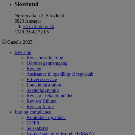
Skovlund
Nørremarken 2, Skovlund
6823 Ansager
Tlf.
+45 70 60 65 70
CVR 36 42 72 05
Revision
Revisionserklæring
Udvidet gennemgang
Review
Assistance til opstilling af regnskab
Erhvervsservice
Lønadministration
Skatterådgivning
Revisor Trekantområdet
Revisor Billund
Revisor Varde
Jura og compliance
Kontrakter og aftaler
GDPR
Selskabsret
Køb og salg af virksomhed (M&A)