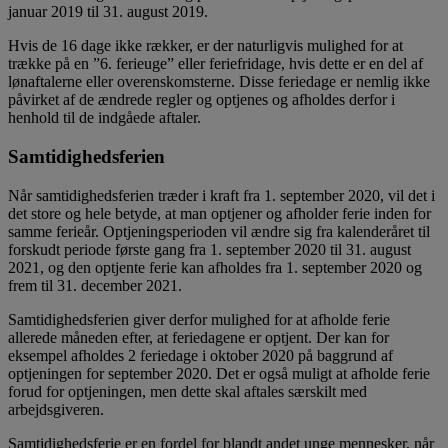
januar 2019 til 31. august 2019.
Hvis de 16 dage ikke rækker, er der naturligvis mulighed for at
trække på en ”6. ferieuge” eller feriefridage, hvis dette er en del af
lønaftalerne eller overenskomsterne. Disse feriedage er nemlig ikke
påvirket af de ændrede regler og optjenes og afholdes derfor i
henhold til de indgåede aftaler.
Samtidighedsferien
Når samtidighedsferien træder i kraft fra 1. september 2020, vil det i
det store og hele betyde, at man optjener og afholder ferie inden for
samme ferieår. Optjeningsperioden vil ændre sig fra kalenderåret til
forskudt periode første gang fra 1. september 2020 til 31. august
2021, og den optjente ferie kan afholdes fra 1. september 2020 og
frem til 31. december 2021.
Samtidighedsferien giver derfor mulighed for at afholde ferie
allerede måneden efter, at feriedagene er optjent. Der kan for
eksempel afholdes 2 feriedage i oktober 2020 på baggrund af
optjeningen for september 2020. Det er også muligt at afholde ferie
forud for optjeningen, men dette skal aftales særskilt med
arbejdsgiveren.
Samtidighedsferie er en fordel for blandt andet unge mennesker, når