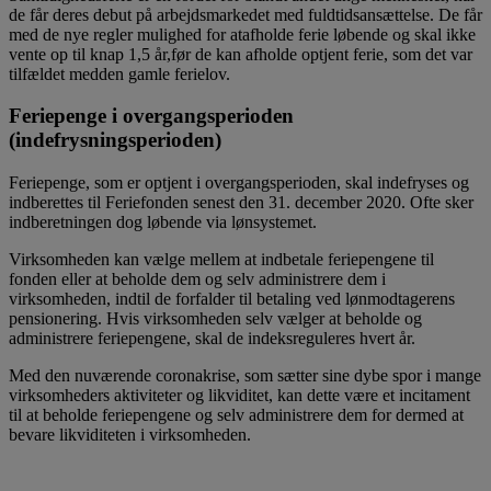
de får deres debut på arbejdsmarkedet med fuldtidsansættelse. De får
med de nye regler mulighed for atafholde ferie løbende og skal ikke
vente op til knap 1,5 år,før de kan afholde optjent ferie, som det var
tilfældet medden gamle ferielov.
Feriepenge i overgangsperioden
(indefrysningsperioden)
Feriepenge, som er optjent i overgangsperioden, skal indefryses og
indberettes til Feriefonden senest den 31. december 2020. Ofte sker
indberetningen dog løbende via lønsystemet.
Virksomheden kan vælge mellem at indbetale feriepengene til
fonden eller at beholde dem og selv administrere dem i
virksomheden, indtil de forfalder til betaling ved lønmodtagerens
pensionering. Hvis virksomheden selv vælger at beholde og
administrere feriepengene, skal de indeksreguleres hvert år.
Med den nuværende coronakrise, som sætter sine dybe spor i mange
virksomheders aktiviteter og likviditet, kan dette være et incitament
til at beholde feriepengene og selv administrere dem for dermed at
bevare likviditeten i virksomheden.