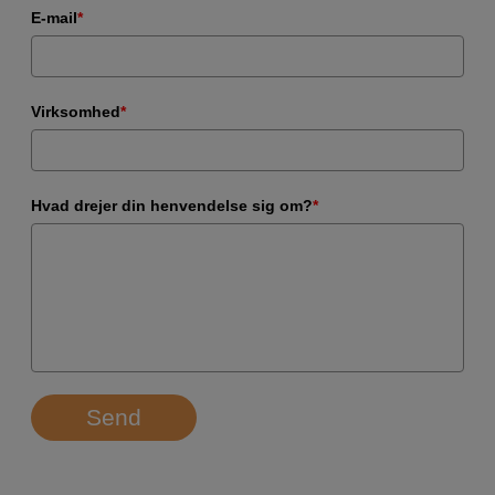
E-mail
*
Virksomhed
*
Hvad drejer din henvendelse sig om?
*
Send