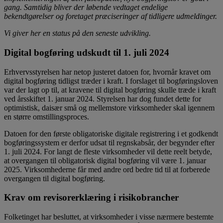
gang. Samtidig bliver der løbende vedtaget endelige
bekendtgørelser og foretaget præciseringer af tidligere udmeldinger.
Vi giver her en status på den seneste udvikling.
Digital bogføring udskudt til 1. juli 2024
Erhvervsstyrelsen har netop justeret datoen for, hvornår kravet om
digital bogføring tidligst træder i kraft. I forslaget til bogføringsloven
var der lagt op til, at kravene til digital bogføring skulle træde i kraft
ved årsskiftet 1. januar 2024. Styrelsen har dog fundet dette for
optimistisk, daisær små og mellemstore virksomheder skal igennem
en større omstillingsproces.
Datoen for den første obligatoriske digitale registrering i et godkendt
bogføringssystem er derfor udsat til regnskabsår, der begynder efter
1. juli 2024. For langt de fleste virksomheder vil dette reelt betyde,
at overgangen til obligatorisk digital bogføring vil være 1. januar
2025. Virksomhederne får med andre ord bedre tid til at forberede
overgangen til digital bogføring.
Krav om revisorerklæring i risikobrancher
Folketinget har besluttet, at virksomheder i visse nærmere bestemte