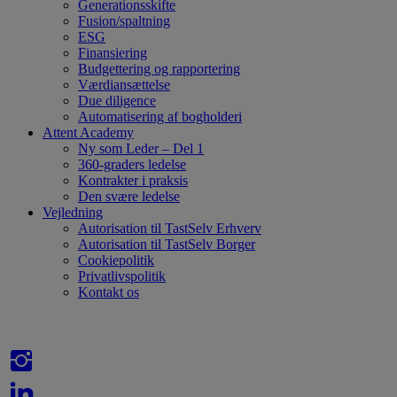
Generationsskifte
Fusion/spaltning
ESG
Finansiering
Budgettering og rapportering
Værdiansættelse
Due diligence
Automatisering af bogholderi
Attent Academy
Ny som Leder – Del 1
360-graders ledelse
Kontrakter i praksis
Den svære ledelse
Vejledning
Autorisation til TastSelv Erhverv
Autorisation til TastSelv Borger
Cookiepolitik
Privatlivspolitik
Kontakt os