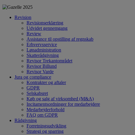
Revision
Revisionserklæring
Udvidet gennemgang
Review
Assistance til opstilling af regnskab
Erhvervsservice
Lønadministration
Skatterådgivning
Revisor Trekantområdet
Revisor Billund
Revisor Varde
Jura og compliance
Kontrakter og aftaler
GDPR
Selskabsret
Køb og salg af virksomhed (M&A)
Incitamentsordninger for medarbejdere
Medarbejderforhold
FAQ om GDPR
Rådgivning
Forretningsudvikling
Strategi og sparring