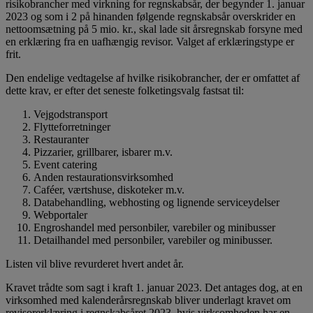
risikobrancher med virkning for regnskabsår, der begynder 1. januar
2023 og som i 2 på hinanden følgende regnskabsår overskrider en
nettoomsætning på 5 mio. kr., skal lade sit årsregnskab forsyne med
en erklæring fra en uafhængig revisor. Valget af erklæringstype er
frit.
Den endelige vedtagelse af hvilke risikobrancher, der er omfattet af
dette krav, er efter det seneste folketingsvalg fastsat til:
Vejgodstransport
Flytteforretninger
Restauranter
Pizzarier, grillbarer, isbarer m.v.
Event catering
Anden restaurationsvirksomhed
Caféer, værtshuse, diskoteker m.v.
Databehandling, webhosting og lignende serviceydelser
Webportaler
Engroshandel med personbiler, varebiler og minibusser
Detailhandel med personbiler, varebiler og minibusser.
Listen vil blive revurderet hvert andet år.
Kravet trådte som sagt i kraft 1. januar 2023. Det antages dog, at en
virksomhed med kalenderårsregnskab bliver underlagt kravet om
revisorerklæring i regnskabsåret 2023, hvis virksomheden har en