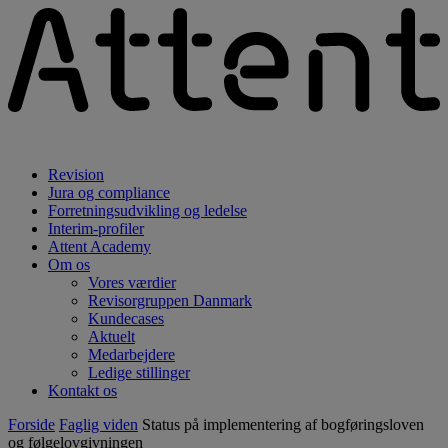
Revision
Jura og compliance
Forretningsudvikling og ledelse
Interim-profiler
Attent Academy
Om os
Vores værdier
Revisorgruppen Danmark
Kundecases
Aktuelt
Medarbejdere
Ledige stillinger
Kontakt os
Forside
Faglig viden
Status på implementering af bogføringsloven
og følgelovgivningen