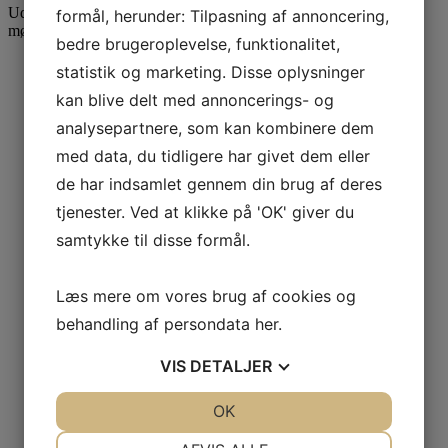
Udfyld formularen for at blive kontaktet vedr. et uforpligtende
formål, herunder: Tilpasning af annoncering,
møde.
bedre brugeroplevelse, funktionalitet,
statistik og marketing. Disse oplysninger
Fulde navn
*
kan blive delt med annoncerings- og
analysepartnere, som kan kombinere dem
med data, du tidligere har givet dem eller
Telefonnummer
*
de har indsamlet gennem din brug af deres
tjenester. Ved at klikke på 'OK' giver du
samtykke til disse formål.
E-mail
*
Læs mere om vores brug af cookies og
behandling af persondata
her
.
Virksomhed
*
VIS
DETALJER
JA
NEJ
OK
JA
NEJ
Hvad drejer din henvendelse sig om?
*
NØDVENDIGE
PRÆFERENCER