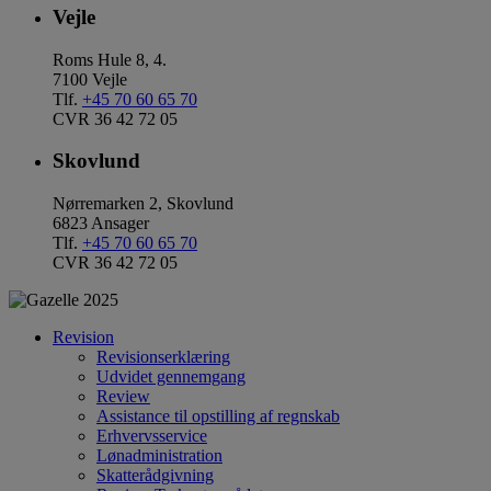
Vejle
Roms Hule 8, 4.
7100 Vejle
Tlf.
+45 70 60 65 70
CVR 36 42 72 05
Skovlund
Nørremarken 2, Skovlund
6823 Ansager
Tlf.
+45 70 60 65 70
CVR 36 42 72 05
Revision
Revisionserklæring
Udvidet gennemgang
Review
Assistance til opstilling af regnskab
Erhvervsservice
Lønadministration
Skatterådgivning