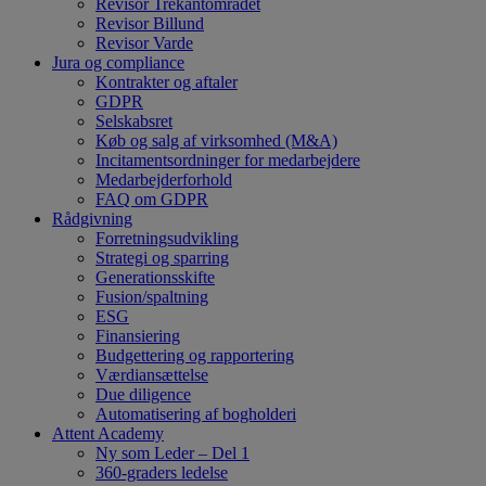
Revisor Trekantområdet
Revisor Billund
Revisor Varde
Jura og compliance
Kontrakter og aftaler
GDPR
Selskabsret
Køb og salg af virksomhed (M&A)
Incitamentsordninger for medarbejdere
Medarbejderforhold
FAQ om GDPR
Rådgivning
Forretningsudvikling
Strategi og sparring
Generationsskifte
Fusion/spaltning
ESG
Finansiering
Budgettering og rapportering
Værdiansættelse
Due diligence
Automatisering af bogholderi
Attent Academy
Ny som Leder – Del 1
360-graders ledelse