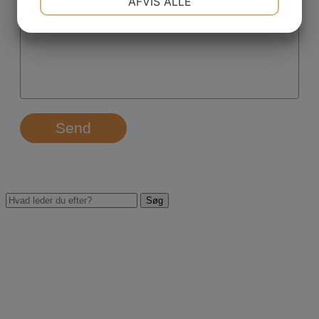
AFVIS ALLE
JA
NEJ
JA
NEJ
MARKETING
STATISTIK
Send