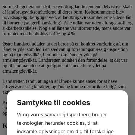
Som led i generationsskifter overdrog landmændene delvist ejerskab
af landbrugsvirksomhederne til deres børn. Købesummerne blev
hovedsageligt berigtiget ved, at landbrugsvirksomhederne ydede lån
til børnene (sælgerfinansiering). Alle udlån var uden afdragsprofil og
sikkerhedsstillelse. Nogle af lånene var uforrentede, mens andre var
forrentet med henholdsvis 3 % og 4 %.
Østre Landsret udtaler, at det beror på en konkret vurdering af, om
lånet er ydet som led i en sædvanlig forretningsmæssig disposition
og på markedsvilkår, herunder om lånet er ydet på
armslængdevilkår. Landsretten udtalte i den forbindelse, at det var
op til landmændene at godtgøre, at lånene blev ydet på
armslængdevilkår.
Landsretten fandt, at ingen af lånene kunne anses for at have
erhvervsmæssig karakter, og lånene kunne derfor ikke indgå som
aktiver i landmændenes virksomhedsskatteordninger.
Samtykke til cookies
Konsekvensen af dommen var, at de ydede lån var at betragte som
en hævning i virksomhedsskatteordningen med beskatning af
opsparet overskud til følge.
Vi og vores samarbejdspartnere bruger
teknologier, herunder cookies, til at
Kontakt Attent
indsamle oplysninger om dig til forskellige