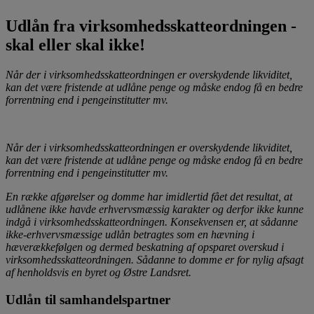
Udlån fra virksomhedsskatteordningen -
skal eller skal ikke!
Når der i virksomhedsskatteordningen er overskydende likviditet,
kan det være fristende at udlåne penge og måske endog få en bedre
forrentning end i pengeinstitutter mv.
Når der i virksomhedsskatteordningen er overskydende likviditet,
kan det være fristende at udlåne penge og måske endog få en bedre
forrentning end i pengeinstitutter mv.
En række afgørelser og domme har imidlertid fået det resultat, at
udlånene ikke havde erhvervsmæssig karakter og derfor ikke kunne
indgå i virksomhedsskatteordningen. Konsekvensen er, at sådanne
ikke-erhvervsmæssige udlån betragtes som en hævning i
hæverækkefølgen og dermed beskatning af opsparet overskud i
virksomhedsskatteordningen. Sådanne to domme er for nylig afsagt
af henholdsvis en byret og Østre Landsret.
Udlån til samhandelspartner