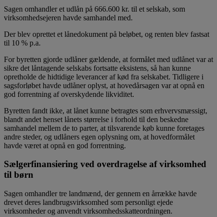
Sagen omhandler et udlån på 666.600 kr. til et selskab, som
virksomhedsejeren havde samhandel med.
Der blev oprettet et lånedokument på beløbet, og renten blev fastsat
til 10 % p.a.
For byretten gjorde udlåner gældende, at formålet med udlånet var at
sikre det låntagende selskabs fortsatte eksistens, så han kunne
opretholde de hidtidige leverancer af kød fra selskabet. Tidligere i
sagsforløbet havde udlåner oplyst, at hovedårsagen var at opnå en
god forrentning af overskydende likviditet.
Byretten fandt ikke, at lånet kunne betragtes som erhvervsmæssigt,
blandt andet henset lånets størrelse i forhold til den beskedne
samhandel mellem de to parter, at tilsvarende køb kunne foretages
andre steder, og udlåners egen oplysning om, at hovedformålet
havde været at opnå en god forrentning.
Sælgerfinansiering ved overdragelse af virksomhed
til børn
Sagen omhandler tre landmænd, der gennem en årrække havde
drevet deres landbrugsvirksomhed som personligt ejede
virksomheder og anvendt virksomhedsskatteordningen.