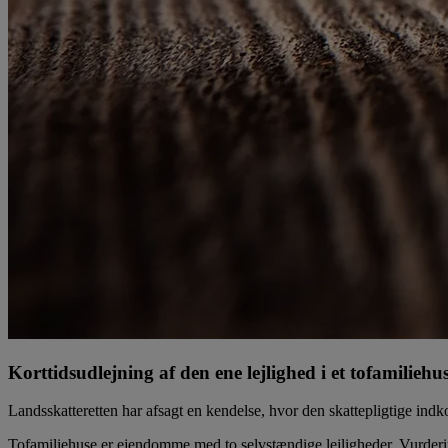
Korttidsudlejning af den ene lejlighed i et tofamiliehu
Landsskatteretten har afsagt en kendelse, hvor den skattepligtige ind
Tofamiliehuse er ejendomme med to selvstændige lejligheder. Vurder