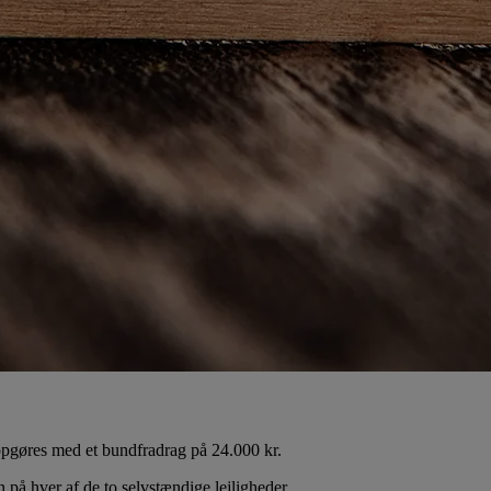
 opgøres med et bundfradrag på 24.000 kr.
å hver af de to selvstændige lejligheder.