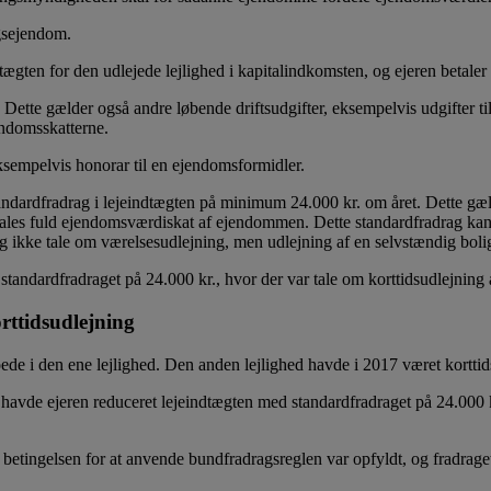
gsejendom.
tægten for den udlejede lejlighed i kapitalindkomsten, og ejeren betale
 Dette gælder også andre løbende driftsudgifter, eksempelvis udgifter ti
endomsskatterne.
eksempelvis honorar til en ejendomsformidler.
andardfradrag i lejeindtægten på minimum 24.000 kr. om året. Dette gæld
ales fuld ejendomsværdiskat af ejendommen. Dette standardfradrag kan ef
ig ikke tale om værelsesudlejning, men udlejning af en selvstændig boli
andardfradraget på 24.000 kr., hvor der var tale om korttidsudlejning af
rttidsudlejning
e i den ene lejlighed. Den anden lejlighed havde i 2017 været korttidsudl
ed havde ejeren reduceret lejeindtægten med standardfradraget på 24.000
 betingelsen for at anvende bundfradragsreglen var opfyldt, og fradraget