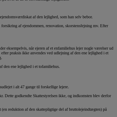
r ejendomsværdiskat af den lejlighed, som han selv bebor.
l forsikring af ejendommen, renovation, skorstensfejning mv. Efter
er eksempelvis, når ejeren af et enfamiliehus lejer nogle værelser ud
ter praksis ikke anvendes ved udlejning af den ene lejlighed i et
g.
 den ene lejlighed i et tofamiliehus.
ejet i alt 47 gange til forskellige lejere.
 kr. Dette godkendte Skattestyrelsen ikke, og indkomsten blev derfor
 (en reduktion af den skattepligtige del af bruttolejeindtægten) på