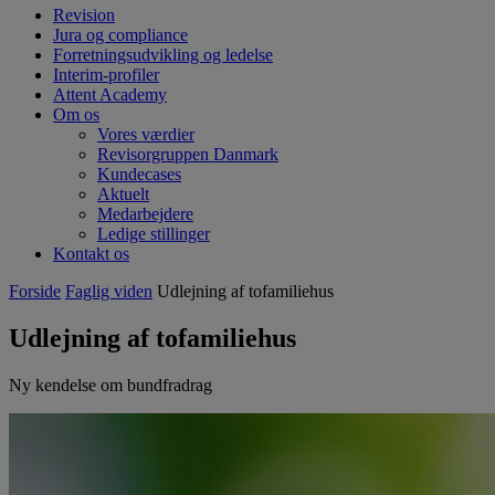
Revision
Jura og compliance
Forretningsudvikling og ledelse
Interim-profiler
Attent Academy
Om os
Vores værdier
Revisorgruppen Danmark
Kundecases
Aktuelt
Medarbejdere
Ledige stillinger
Kontakt os
Forside
Faglig viden
Udlejning af tofamiliehus
Udlejning af tofamiliehus
Ny kendelse om bundfradrag