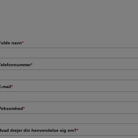
Fulde navn
*
Telefonnummer
*
E-mail
*
Virksomhed
*
Hvad drejer din henvendelse sig om?
*