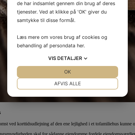
de har indsamlet gennem din brug af deres
tjenester. Ved at klikke på 'OK' giver du
samtykke til disse formål.
Læs mere om vores brug af cookies og
behandling af persondata
her
.
VIS
DETALJER
JA
NEJ
OK
JA
NEJ
NØDVENDIGE
PRÆFERENCER
AFVIS ALLE
JA
NEJ
JA
NEJ
MARKETING
STATISTIK
s
komst ved korttidsudlejning af den ene lejlighed i et tofamiliehus kunne
ingsmyndigheden skal for sådanne ejendomme fordele ejendomsværdien p