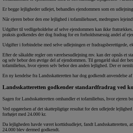
Er begge lejligheder udlejet, behandles ejendommen som en udlejnin
Når ejeren bebor den ene lejlighed i tofamiliehuset, medregnes lejeind
Udgifter til vedligeholdelse af selve ejendommen kan ikke fratrækkes.
praksis godkendes der dog fradrag for en forholdsmæssig andel af ej
Udgifter i forbindelse med selve udlejningen er fradragsberettigede, 
Efter de såkaldte regler om værelsesudlejning mv. kan der opnås et st
og selv bebor den øvrige del af ejendommen. Til gengæld skal der bet
tofamiliehus, hvor ejeren selv bebor den anden lejlighed. Der er neml
En ny kendelse fra Landsskatteretten har dog godkendt anvendelse af st
Landsskatteretten godkender standardfradrag ved ko
Sagen for Landsskatteretten omhandler et tofamiliehus, hvor ejeren boed
Ved opgørelsen af det skattepligtige resultat for den udlejede lejligh
forhøjet med 24.000 kr.
Da lejligheden havde været korttidsudlejet, fandt Landsskatteretten, at
24.000 blev dermed godkendt.