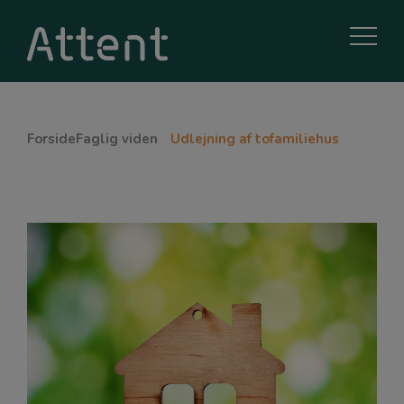
Forside
Faglig viden
Udlejning af tofamiliehus