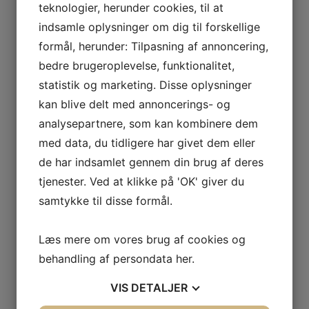
Ved opgørelsen af det skattepligtige resultat
teknologier, herunder cookies, til at
for den udlejede lejlighed havde ejeren
indsamle oplysninger om dig til forskellige
reduceret lejeindtægten med
formål, herunder: Tilpasning af annoncering,
standardfradraget på 24.000 kr. Dette
bedre brugeroplevelse, funktionalitet,
godkendte Skattestyrelsen ikke, og
statistik og marketing. Disse oplysninger
indkomsten blev derfor forhøjet med 24.000
kan blive delt med annoncerings- og
kr.
analysepartnere, som kan kombinere dem
med data, du tidligere har givet dem eller
Da lejligheden havde været korttidsudlejet,
de har indsamlet gennem din brug af deres
fandt Landsskatteretten, at betingelsen for at
tjenester. Ved at klikke på 'OK' giver du
anvende bundfradragsreglen var opfyldt, og
samtykke til disse formål.
fradraget (en reduktion af den skattepligtige
del af bruttolejeindtægten) på 24.000 blev
Læs mere om vores brug af cookies og
dermed godkendt.
behandling af persondata
her
.
VIS
DETALJER