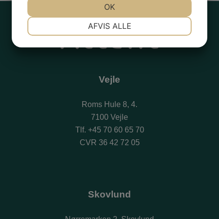
JA
NEJ
OK
JA
NEJ
NØDVENDIGE
PRÆFERENCER
AFVIS ALLE
JA
NEJ
JA
NEJ
MARKETING
STATISTIK
Vejle
Roms Hule 8, 4.
7100 Vejle
Tlf.
+45 70 60 65 70
CVR 36 42 72 05
Skovlund