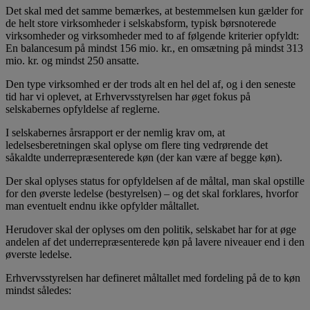
Det skal med det samme bemærkes, at bestemmelsen kun gælder for
de helt store virksomheder i selskabsform, typisk børsnoterede
virksomheder og virksomheder med to af følgende kriterier opfyldt:
En balancesum på mindst 156 mio. kr., en omsætning på mindst 313
mio. kr. og mindst 250 ansatte.
Den type virksomhed er der trods alt en hel del af, og i den seneste
tid har vi oplevet, at Erhvervsstyrelsen har øget fokus på
selskabernes opfyldelse af reglerne.
I selskabernes årsrapport er der nemlig krav om, at
ledelsesberetningen skal oplyse om flere ting vedrørende det
såkaldte underrepræsenterede køn (der kan være af begge køn).
Der skal oplyses status for opfyldelsen af de måltal, man skal opstille
for den øverste ledelse (bestyrelsen) – og det skal forklares, hvorfor
man eventuelt endnu ikke opfylder måltallet.
Herudover skal der oplyses om den politik, selskabet har for at øge
andelen af det underrepræsenterede køn på lavere niveauer end i den
øverste ledelse.
Erhvervsstyrelsen har defineret måltallet med fordeling på de to køn
mindst således: