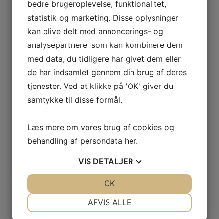
bedre brugeroplevelse, funktionalitet,
Fulde navn
*
statistik og marketing. Disse oplysninger
kan blive delt med annoncerings- og
analysepartnere, som kan kombinere dem
Telefonnummer
*
med data, du tidligere har givet dem eller
de har indsamlet gennem din brug af deres
tjenester. Ved at klikke på 'OK' giver du
E-mail
*
samtykke til disse formål.
Læs mere om vores brug af cookies og
Virksomhed
*
behandling af persondata
her
.
VIS
DETALJER
Hvad drejer din henvendelse sig om?
*
JA
NEJ
OK
JA
NEJ
NØDVENDIGE
PRÆFERENCER
AFVIS ALLE
JA
NEJ
JA
NEJ