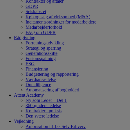
Kontrakter og aftaler
GDPR
Selskabsret
Køb og salg af virksomhed (M&A)
Incitamentsordninger for medarbejdere
Medarbejderforhold
FAQ om GDPR
Rådgivning
Forretningsudvikling
Strategi og sparring
Generationsskifte
Fusion/spaltning
ESG
Finansiering
Budgettering og rapportering
Værdiansættelse
Due diligence
Automatisering af bogholderi
Attent Academy
Ny som Leder – Del 1
360-graders ledelse
Kontrakter i praksis
Den svære ledelse
Vejledning
Autorisation til TastSelv Erhverv