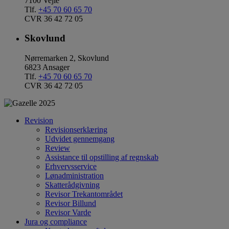
7100 Vejle
Tlf.
+45 70 60 65 70
CVR 36 42 72 05
Skovlund
Nørremarken 2, Skovlund
6823 Ansager
Tlf.
+45 70 60 65 70
CVR 36 42 72 05
Revision
Revisionserklæring
Udvidet gennemgang
Review
Assistance til opstilling af regnskab
Erhvervsservice
Lønadministration
Skatterådgivning
Revisor Trekantområdet
Revisor Billund
Revisor Varde
Jura og compliance