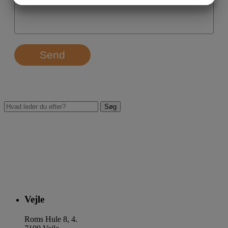
MARKETING
STATISTIK
Send
Vejle
Roms Hule 8, 4.