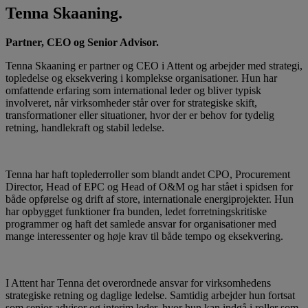
Tenna Skaaning.
Partner, CEO og Senior Advisor.
Tenna Skaaning er partner og CEO i Attent og arbejder med strategi,
topledelse og eksekvering i komplekse organisationer. Hun har
omfattende erfaring som international leder og bliver typisk
involveret, når virksomheder står over for strategiske skift,
transformationer eller situationer, hvor der er behov for tydelig
retning, handlekraft og stabil ledelse.
Tenna har haft toplederroller som blandt andet CPO, Procurement
Director, Head of EPC og Head of O&M og har stået i spidsen for
både opførelse og drift af store, internationale energiprojekter. Hun
har opbygget funktioner fra bunden, ledet forretningskritiske
programmer og haft det samlede ansvar for organisationer med
mange interessenter og høje krav til både tempo og eksekvering.
I Attent har Tenna det overordnede ansvar for virksomhedens
strategiske retning og daglige ledelse. Samtidig arbejder hun fortsat
som senior advisor og interim leder, hvor hun kan indgå i roller som