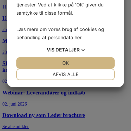
tjenester. Ved at klikke på 'OK' giver du
11. juli 2026
samtykke til disse formål.
Udlejningsaktiviteter i virksomhedsordningen
Læs mere om vores brug af cookies og
25. juni 2026
behandling af persondata
her
.
Mini e-bog: Ny Leder
VIS
DETALJER
23. juni 2026
JA
NEJ
OK
JA
NEJ
Skatter og afgifter i regeringsgrundlaget – hen til
kommoden og tilbage igen
NØDVENDIGE
PRÆFERENCER
AFVIS ALLE
02. juni 2026
JA
NEJ
JA
NEJ
Webinar: Leverandører og indkøb
MARKETING
STATISTIK
02. juni 2026
Download ny som Leder brochure
Se alle artikler