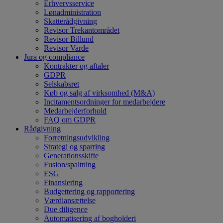
Erhvervsservice
Lønadministration
Skatterådgivning
Revisor Trekantområdet
Revisor Billund
Revisor Varde
Jura og compliance
Kontrakter og aftaler
GDPR
Selskabsret
Køb og salg af virksomhed (M&A)
Incitamentsordninger for medarbejdere
Medarbejderforhold
FAQ om GDPR
Rådgivning
Forretningsudvikling
Strategi og sparring
Generationsskifte
Fusion/spaltning
ESG
Finansiering
Budgettering og rapportering
Værdiansættelse
Due diligence
Automatisering af bogholderi