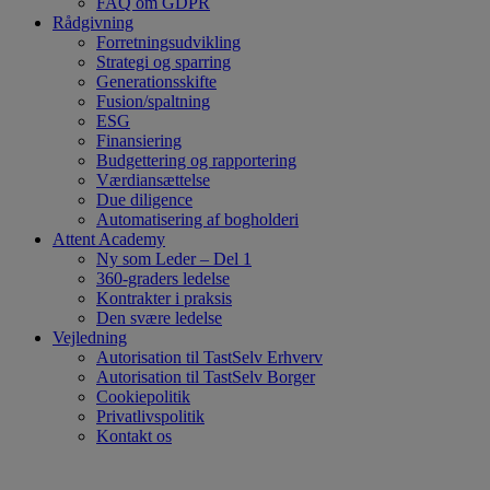
FAQ om GDPR
Rådgivning
Forretningsudvikling
Strategi og sparring
Generationsskifte
Fusion/spaltning
ESG
Finansiering
Budgettering og rapportering
Værdiansættelse
Due diligence
Automatisering af bogholderi
Attent Academy
Ny som Leder – Del 1
360-graders ledelse
Kontrakter i praksis
Den svære ledelse
Vejledning
Autorisation til TastSelv Erhverv
Autorisation til TastSelv Borger
Cookiepolitik
Privatlivspolitik
Kontakt os