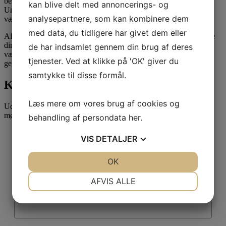
beslutte, at generalforsamlingen skal afholdes delvist elektronisk.
kan blive delt med annoncerings- og
Under denne ordning vil der som supplement til fysisk fremmøde
analysepartnere, som kan kombinere dem
være mulighed for at deltage digitalt.
med data, du tidligere har givet dem eller
Afholdelse af en delvist elektronisk generalforsamling kræver ikke
direkte hjemmel i vedtægterne, idet muligheden dog modsat kan
de har indsamlet gennem din brug af deres
være udelukket af en vedtægtsbestemmelse om, at
tjenester. Ved at klikke på 'OK' giver du
generalforsamlingen alene kan afholdes fysisk.
samtykke til disse formål.
Kontakt Attent
Læs mere om vores brug af cookies og
Udfyld formularen for at blive kontaktet vedr. et uforpligtende
møde.
behandling af persondata
her
.
VIS
DETALJER
Fulde navn
*
JA
NEJ
OK
JA
NEJ
NØDVENDIGE
PRÆFERENCER
AFVIS ALLE
Telefonnummer
*
JA
NEJ
JA
NEJ
MARKETING
STATISTIK