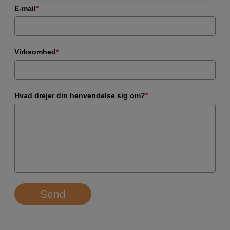
E-mail
*
Virksomhed
*
Hvad drejer din henvendelse sig om?
*
Send