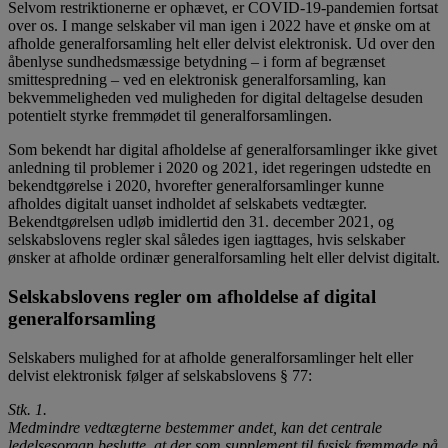
Selvom restriktionerne er ophævet, er COVID-19-pandemien fortsat
over os. I mange selskaber vil man igen i 2022 have et ønske om at
afholde generalforsamling helt eller delvist elektronisk. Ud over den
åbenlyse sundhedsmæssige betydning – i form af begrænset
smittespredning – ved en elektronisk generalforsamling, kan
bekvemmeligheden ved muligheden for digital deltagelse desuden
potentielt styrke fremmødet til generalforsamlingen.
Som bekendt har digital afholdelse af generalforsamlinger ikke givet
anledning til problemer i 2020 og 2021, idet regeringen udstedte en
bekendtgørelse i 2020, hvorefter generalforsamlinger kunne
afholdes digitalt uanset indholdet af selskabets vedtægter.
Bekendtgørelsen udløb imidlertid den 31. december 2021, og
selskabslovens regler skal således igen iagttages, hvis selskaber
ønsker at afholde ordinær generalforsamling helt eller delvist digitalt.
Selskabslovens regler om afholdelse af digital
generalforsamling
Selskabers mulighed for at afholde generalforsamlinger helt eller
delvist elektronisk følger af selskabslovens § 77:
Stk. 1.
Medmindre vedtægterne bestemmer andet, kan det centrale
ledelsesorgan beslutte, at der som supplement til fysisk fremmøde på