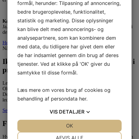
formål, herunder: Tilpasning af annoncering,
bedre brugeroplevelse, funktionalitet,
statistik og marketing. Disse oplysninger
Kan min arbejdsgiver betale
Ja. Mange deltagere får kurset betalt af deres virksomhed som led i
kan blive delt med annoncerings- og
deres lederudvikling.
analysepartnere, som kan kombinere dem
Hent brochure
med data, du tidligere har givet dem eller
Når ledelse flytter sig i hverdagen.
de har indsamlet gennem din brug af deres
Ikke flere teorier. Men noget, der virker i
tjenester. Ved at klikke på 'OK' giver du
praksis.
samtykke til disse formål.
Ledelse ser sjældent sådan ud, som bøgerne beskriver det. Ditte
Oksen manglede viden om hvordan man leder til siden og indad.
Læs mere om vores brug af cookies og
Det var det, der fik hende til at tilmelde sig kurset 360-graders
behandling af persondata
her
.
ledelse.
Se kundecase
Se alle kundecases
VIS
DETALJER
Få seneste nyt - først.
JA
NEJ
OK
JA
NEJ
NØDVENDIGE
PRÆFERENCER
Hvis du giver os din e-mailadresse, så lover vi at passe godt på den
AFVIS ALLE