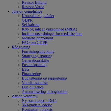
Revisor Billund
Revisor Varde
Jura og compliance
Kontrakter og aftaler
GDPR
Selskabsret
Køb og salg af virksomhed (M&A)
Incitamentsordninger for medarbejdere
Medarbejderforhold
FAQ om GDPR
Rådgivning
Forretningsudvikling
Strategi og sparring
Generationsskifte
Fusion/spaltning
ESG
Finansiering
Budgettering og rapportering
Værdiansættelse
Due diligence
Automatisering af bogholderi
Attent Academy
Ny som Leder – Del 1
360-graders ledelse
Kontrakter i praksis