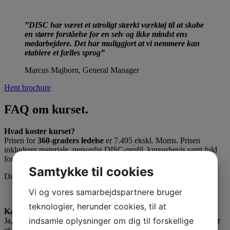
”DISC har været et utroligt stærkt værktøj til at skabe
en større forståelse for en selv og ikke mindst ens
medarbejdere. Det har muliggjort at vi nemmere kan
etablere et fælles sprog”
Marcus Majborn, General Manager
Hent brochure
FAQ om kurset.
Hvad koster kurset?
Prisen for
360-graders ledelse
er 7.495 ekskl. Moms. Prisen
inkluderer materiale, personlig DISC-profil, kursusbevis samt fuld
forplejning på dagen.
Samtykke til cookies
Du kan læse mere om indhold og opbygning i brochuren.
Vi og vores samarbejdspartnere bruger
teknologier, herunder cookies, til at
Kan man nå det hele på én dag?
indsamle oplysninger om dig til forskellige
Ja, det kan man godt. Måske virker programmet ambitiøst, men der
er endda tid til refleksion mellem øvelserne.