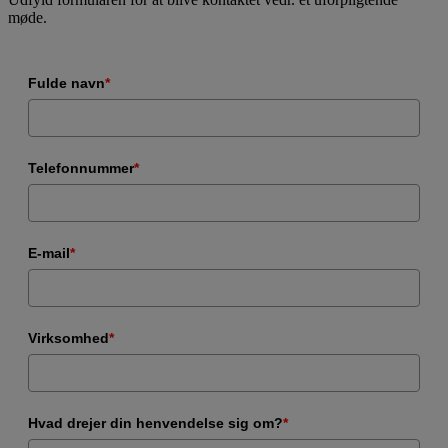
møde.
Fulde navn
*
Telefonnummer
*
E-mail
*
Virksomhed
*
Hvad drejer din henvendelse sig om?
*