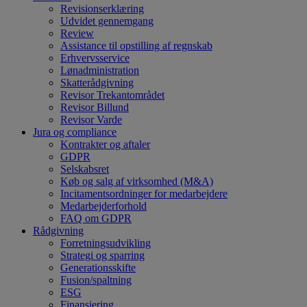
Revisionserklæring
Udvidet gennemgang
Review
Assistance til opstilling af regnskab
Erhvervsservice
Lønadministration
Skatterådgivning
Revisor Trekantområdet
Revisor Billund
Revisor Varde
Jura og compliance
Kontrakter og aftaler
GDPR
Selskabsret
Køb og salg af virksomhed (M&A)
Incitamentsordninger for medarbejdere
Medarbejderforhold
FAQ om GDPR
Rådgivning
Forretningsudvikling
Strategi og sparring
Generationsskifte
Fusion/spaltning
ESG
Finansiering