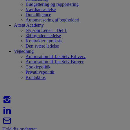
Budgettering og rapportering
Værdiansættelse
Due diligence
Automatisering af bogholderi
Attent Academy
Ny som Leder – Del 1
360-graders ledelse
Kontrakter i praksis
Den svære ledelse
Vejledning
Autorisation til TastSelv Erhverv
Autorisation til TastSelv Borger
Cookiepolitik
Privatlivspolitik
Kontakt os
Hold dig opdateret