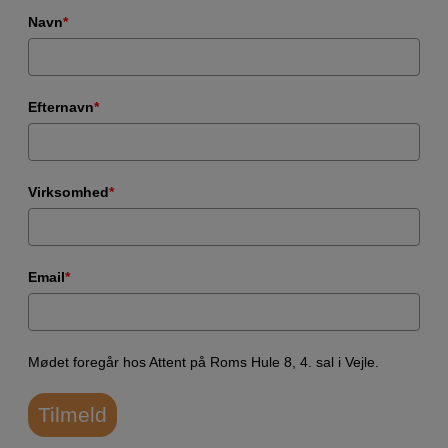
Navn
*
Efternavn
*
Virksomhed
*
Email
*
Mødet foregår hos Attent på Roms Hule 8, 4. sal i Vejle.
Tilmeld