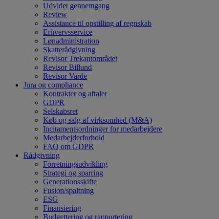
Udvidet gennemgang
Review
Assistance til opstilling af regnskab
Erhvervsservice
Lønadministration
Skatterådgivning
Revisor Trekantområdet
Revisor Billund
Revisor Varde
Jura og compliance
Kontrakter og aftaler
GDPR
Selskabsret
Køb og salg af virksomhed (M&A)
Incitamentsordninger for medarbejdere
Medarbejderforhold
FAQ om GDPR
Rådgivning
Forretningsudvikling
Strategi og sparring
Generationsskifte
Fusion/spaltning
ESG
Finansiering
Budgettering og rapportering