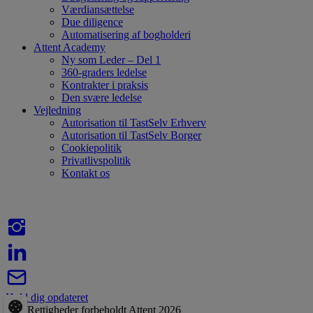
Værdiansættelse
Due diligence
Automatisering af bogholderi
Attent Academy
Ny som Leder – Del 1
360-graders ledelse
Kontrakter i praksis
Den svære ledelse
Vejledning
Autorisation til TastSelv Erhverv
Autorisation til TastSelv Borger
Cookiepolitik
Privatlivspolitik
Kontakt os
Hold dig opdateret
Alle Rettigheder forbeholdt Attent 2026