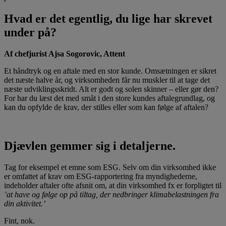
Hvad er det egentlig, du lige har skrevet
under på?
Af chefjurist Ajsa Sogorovic, Attent
Et håndtryk og en aftale med en stor kunde. Omsætningen er sikret
det næste halve år, og virksomheden får nu muskler til at tage det
næste udviklingsskridt. Alt er godt og solen skinner – eller gør den?
For har du læst det med småt i den store kundes aftalegrundlag, og
kan du opfylde de krav, der stilles eller som kan følge af aftalen?
Djævlen gemmer sig i detaljerne.
Tag for eksempel et emne som ESG. Selv om din virksomhed ikke
er omfattet af krav om ESG-rapportering fra myndighederne,
indeholder aftaler ofte afsnit om, at din virksomhed fx er forpligtet til
’at have og følge op på tiltag, der nedbringer klimabelastningen fra
din aktivitet.’
Fint, nok.