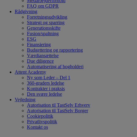
Medarbejderforhold
FAQ om GDPR
Rådgivning
Forretningsudvikling
Strategi og sparring
Generationsskifte
Fusion/spaltning
ESG
Finansiering
Budgettering og rapportering
Værdiansættelse
Due diligence
Automatisering af bogholderi
Attent Academy
Ny som Leder – Del 1
360-graders ledelse
Kontrakter i praksis
Den svære ledelse
Vejledning
Autorisation til TastSelv Erhverv
Autorisation til TastSelv Borger
Cookiepolitik
Privatlivspolitik
Kontakt os