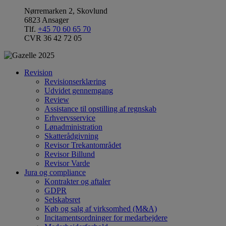
Nørremarken 2, Skovlund
6823 Ansager
Tlf.
+45 70 60 65 70
CVR 36 42 72 05
Revision
Revisionserklæring
Udvidet gennemgang
Review
Assistance til opstilling af regnskab
Erhvervsservice
Lønadministration
Skatterådgivning
Revisor Trekantområdet
Revisor Billund
Revisor Varde
Jura og compliance
Kontrakter og aftaler
GDPR
Selskabsret
Køb og salg af virksomhed (M&A)
Incitamentsordninger for medarbejdere