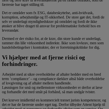
flere og flere krav til leverandørerne på en række områder, som de
færreste har taget stilling til.
Det er områder som fx ESG, databeskyttelse, anti-hvidvask,
korruption, arbejdsmiljø og IT-sikkerhed. De store gør det, fordi de
selv er underlagt myndighedskrav på området og fordi de ikke
ønsker at blive draget til ansvar for problematiske forhold hos en
leverandør.
Dermed er der risiko for, at de krav, din store kunde er underlagt,
rammer din lille virksomhed indirekte. Ikke som lovkrav, men som
handelsbetingelser i kontrakter, der er forretningskritiske for dig.
Vi hjælper med at fjerne risici og
forhindringer.
Arbejdet med at sikre overholdelse af aftaler hedder med en bred
term ’compliance’ – og compliance dækker altså både overholdelse
af lovgivning og af aftaler mellem handlende.
Løsningen for små og mellemstore virksomheder er derfor at læse
og forhandle det med småt på forhånd, så man undgår tvister.
Det kræver imidlertid en kommercielt trænet jurists kompetencer, og
det er har de færreste under eget tag. Derfor tilbyder Attent hjælp til
arbejdet med at gennemse og forhandle aftaler som en service. Og