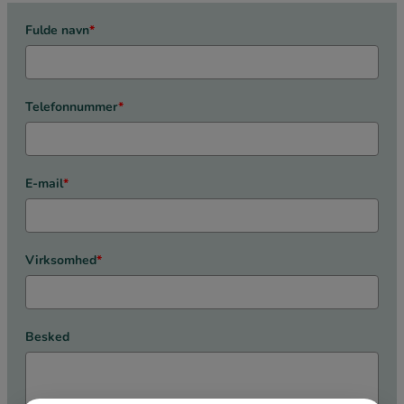
Fulde navn
*
Telefonnummer
*
E-mail
*
Virksomhed
*
Besked