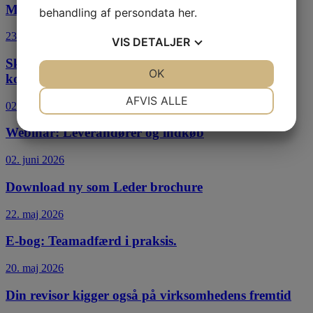
Mini e-bog: Ny Leder
behandling af persondata
her
.
23. juni 2026
VIS
DETALJER
Skatter og afgifter i regeringsgrundlaget – hen til
JA
NEJ
OK
JA
NEJ
kommoden og tilbage igen
NØDVENDIGE
PRÆFERENCER
AFVIS ALLE
02. juni 2026
JA
NEJ
JA
NEJ
Webinar: Leverandører og indkøb
MARKETING
STATISTIK
02. juni 2026
Download ny som Leder brochure
22. maj 2026
E-bog: Teamadfærd i praksis.
20. maj 2026
Din revisor kigger også på virksomhedens fremtid