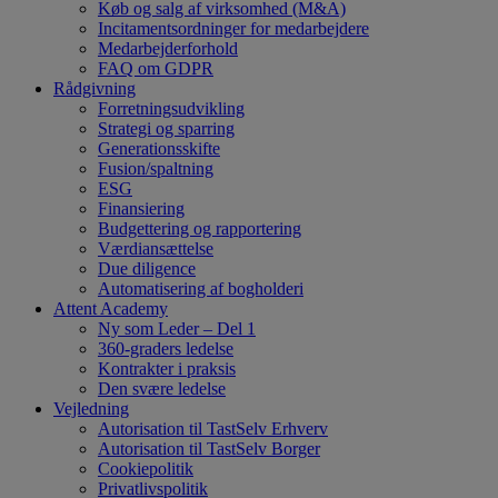
Køb og salg af virksomhed (M&A)
Incitamentsordninger for medarbejdere
Medarbejderforhold
FAQ om GDPR
Rådgivning
Forretningsudvikling
Strategi og sparring
Generationsskifte
Fusion/spaltning
ESG
Finansiering
Budgettering og rapportering
Værdiansættelse
Due diligence
Automatisering af bogholderi
Attent Academy
Ny som Leder – Del 1
360-graders ledelse
Kontrakter i praksis
Den svære ledelse
Vejledning
Autorisation til TastSelv Erhverv
Autorisation til TastSelv Borger
Cookiepolitik
Privatlivspolitik