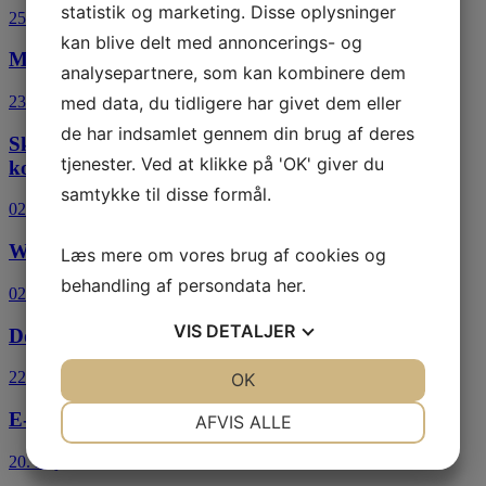
statistik og marketing. Disse oplysninger
25. juni 2026
kan blive delt med annoncerings- og
Mini e-bog: Ny Leder
analysepartnere, som kan kombinere dem
med data, du tidligere har givet dem eller
23. juni 2026
de har indsamlet gennem din brug af deres
Skatter og afgifter i regeringsgrundlaget – hen til
tjenester. Ved at klikke på 'OK' giver du
kommoden og tilbage igen
samtykke til disse formål.
02. juni 2026
Webinar: Leverandører og indkøb
Læs mere om vores brug af cookies og
behandling af persondata
her
.
02. juni 2026
VIS
DETALJER
Download ny som Leder brochure
22. maj 2026
JA
NEJ
OK
JA
NEJ
NØDVENDIGE
PRÆFERENCER
E-bog: Teamadfærd i praksis.
AFVIS ALLE
JA
NEJ
JA
NEJ
20. maj 2026