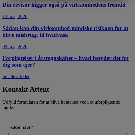
MARKETING
STATISTIK
Din revisor kigger også på virksomhedens fremtid
13. maj 2026
Sådan kan din virksomhed mindske risikoen for at
blive misbrugt til hvidvask
09. maj 2026
Forpligtelser i årsregnskabet – hvad betyder det for
dig som ejer?
Se alle artikler
Kontakt Attent
Udfyld formularen for at blive kontaktet vedr. et uforpligtende
møde.
Fulde navn
*