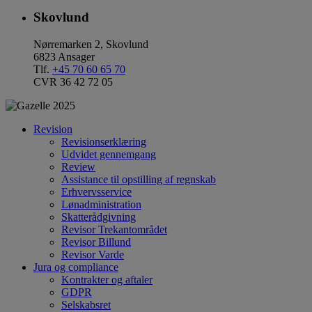
Skovlund
Nørremarken 2, Skovlund
6823 Ansager
Tlf.
+45 70 60 65 70
CVR 36 42 72 05
Revision
Revisionserklæring
Udvidet gennemgang
Review
Assistance til opstilling af regnskab
Erhvervsservice
Lønadministration
Skatterådgivning
Revisor Trekantområdet
Revisor Billund
Revisor Varde
Jura og compliance
Kontrakter og aftaler
GDPR
Selskabsret