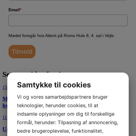
Email
*
Mødet foregår hos Attent på Roms Hule 8, 4. sal i Vejle.
Tilmeld
Seneste viden fra Attent
Samtykke til cookies
15. juli 2026
Vi og vores samarbejdspartnere bruger
Morgenseminar: Bliv klar til de nye EU-regler om
teknologier, herunder cookies, til at
hvidvask
indsamle oplysninger om dig til forskellige
11. juli 2026
formål, herunder: Tilpasning af annoncering,
Udlejningsaktiviteter i virksomhedsordningen
bedre brugeroplevelse, funktionalitet,