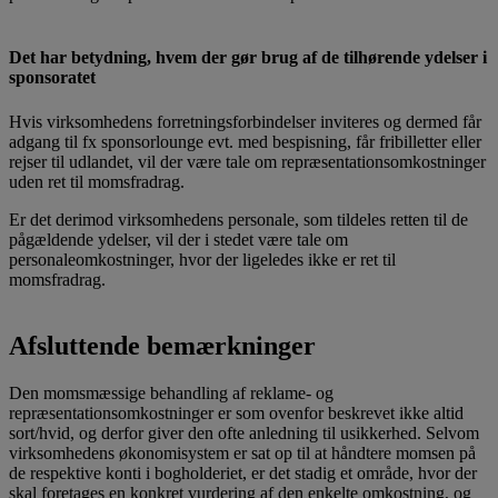
Det har betydning, hvem der gør brug af de tilhørende ydelser i
sponsoratet
Hvis virksomhedens forretningsforbindelser inviteres og dermed får
adgang til fx sponsorlounge evt. med bespisning, får fribilletter eller
rejser til udlandet, vil der være tale om repræsentationsomkostninger
uden ret til momsfradrag.
Er det derimod virksomhedens personale, som tildeles retten til de
pågældende ydelser, vil der i stedet være tale om
personaleomkostninger, hvor der ligeledes ikke er ret til
momsfradrag.
Afsluttende bemærkninger
Den momsmæssige behandling af reklame- og
repræsentationsomkostninger er som ovenfor beskrevet ikke altid
sort/hvid, og derfor giver den ofte anledning til usikkerhed. Selvom
virksomhedens økonomisystem er sat op til at håndtere momsen på
de respektive konti i bogholderiet, er det stadig et område, hvor der
skal foretages en konkret vurdering af den enkelte omkostning, og