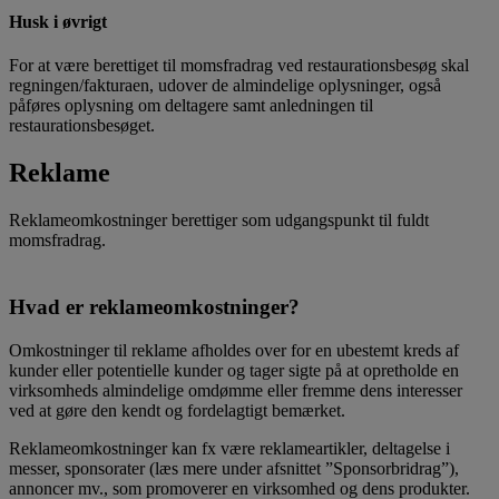
Husk i øvrigt
For at være berettiget til momsfradrag ved restaurationsbesøg skal
regningen/fakturaen, udover de almindelige oplysninger, også
påføres oplysning om deltagere samt anledningen til
restaurationsbesøget.
Reklame
Reklameomkostninger berettiger som udgangspunkt til fuldt
momsfradrag.
Hvad er reklameomkostninger?
Omkostninger til reklame afholdes over for en ubestemt kreds af
kunder eller potentielle kunder og tager sigte på at opretholde en
virksomheds almindelige omdømme eller fremme dens interesser
ved at gøre den kendt og fordelagtigt bemærket.
Reklameomkostninger kan fx være reklameartikler, deltagelse i
messer, sponsorater (læs mere under afsnittet ”Sponsorbridrag”),
annoncer mv., som promoverer en virksomhed og dens produkter.