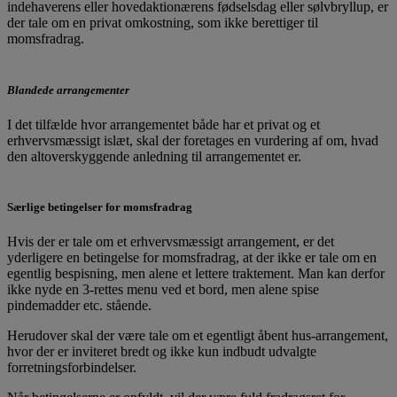
indehaverens eller hovedaktionærens fødselsdag eller sølvbryllup, er
der tale om en privat omkostning, som ikke berettiger til
momsfradrag.
Blandede arrangementer
I det tilfælde hvor arrangementet både har et privat og et
erhvervsmæssigt islæt, skal der foretages en vurdering af om, hvad
den altoverskyggende anledning til arrangementet er.
Særlige betingelser for momsfradrag
Hvis der er tale om et erhvervsmæssigt arrangement, er det
yderligere en betingelse for momsfradrag, at der ikke er tale om en
egentlig bespisning, men alene et lettere traktement. Man kan derfor
ikke nyde en 3-rettes menu ved et bord, men alene spise
pindemadder etc. stående.
Herudover skal der være tale om et egentligt åbent hus-arrangement,
hvor der er inviteret bredt og ikke kun indbudt udvalgte
forretningsforbindelser.