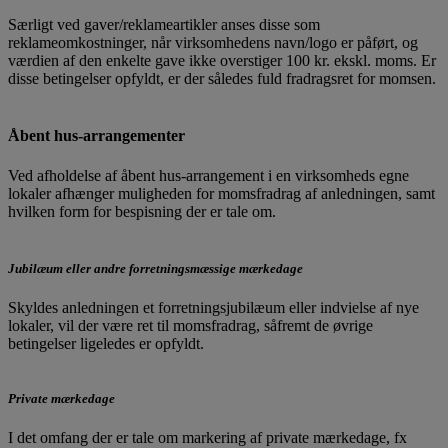
Særligt ved gaver/reklameartikler anses disse som
reklameomkostninger, når virksomhedens navn/logo er påført, og
værdien af den enkelte gave ikke overstiger 100 kr. ekskl. moms. Er
disse betingelser opfyldt, er der således fuld fradragsret for momsen.
Åbent hus-arrangementer
Ved afholdelse af åbent hus-arrangement i en virksomheds egne
lokaler afhænger muligheden for momsfradrag af anledningen, samt
hvilken form for bespisning der er tale om.
Jubilæum eller andre forretningsmæssige mærkedage
Skyldes anledningen et forretningsjubilæum eller indvielse af nye
lokaler, vil der være ret til momsfradrag, såfremt de øvrige
betingelser ligeledes er opfyldt.
Private mærkedage
I det omfang der er tale om markering af private mærkedage, fx