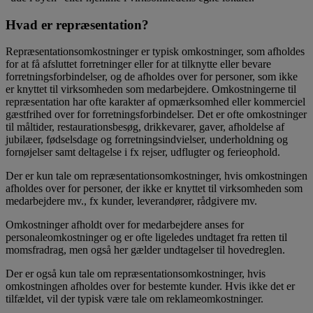
Hvad er repræsentation?
Repræsentationsomkostninger er typisk omkostninger, som afholdes
for at få afsluttet forretninger eller for at tilknytte eller bevare
forretningsforbindelser, og de afholdes over for personer, som ikke
er knyttet til virksomheden som medarbejdere. Omkostningerne til
repræsentation har ofte karakter af opmærksomhed eller kommerciel
gæstfrihed over for forretningsforbindelser. Det er ofte omkostninger
til måltider, restaurationsbesøg, drikkevarer, gaver, afholdelse af
jubilæer, fødselsdage og forretningsindvielser, underholdning og
fornøjelser samt deltagelse i fx rejser, udflugter og ferieophold.
Der er kun tale om repræsentationsomkostninger, hvis omkostningen
afholdes over for personer, der ikke er knyttet til virksomheden som
medarbejdere mv., fx kunder, leverandører, rådgivere mv.
Omkostninger afholdt over for medarbejdere anses for
personaleomkostninger og er ofte ligeledes undtaget fra retten til
momsfradrag, men også her gælder undtagelser til hovedreglen.
Der er også kun tale om repræsentationsomkostninger, hvis
omkostningen afholdes over for bestemte kunder. Hvis ikke det er
tilfældet, vil der typisk være tale om reklameomkostninger.