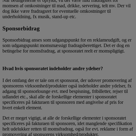
Når betingelserne er opfyldt, vil der være fuld fradragsret for
momsen af omkostninger til mad, drikke, servering, telt mv. Der vil
dog ikke være fradragsret for eventuelle omkostninger til
underholdning, fx musik, stand-up etc.
Sponsorbidrag
Sponsorbidrag anses som udgangspunkt for en reklameudgift, og er
som udgangspunkt momsmæssigt fradragsberettiget. Det er dog en
betingelse for momsfradrag, at sponsoratet reelt er momspligtigt.
Hvad hvis sponsoratet indeholder andre ydelser?
I det omfang der er tale om et sponsorat, der udover promovering af
sponsorens virksomhed/produkter også indeholder andre ydelser, fx
adgang til sponsorlounge evt. med bespisning, fribilletter, rejser til
udlandet etc., skal alle de forskellige elementer i sponsoratet
specificeres på fakturaen til sponsoren med angivelse af pris for
hvert enkelt element.
Det er meget vigtigt, at alle de forskellige elementer i sponsoratet
specificeres på fakturaen til sponsoren, idet manglende specifikation
helt udelukker retten til momsfradrag, også for evt. reklame i form af
promovering af sponsorens virksomhed/produkter.