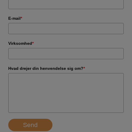
E-mail
*
Virksomhed
*
Hvad drejer din henvendelse sig om?
*
Send