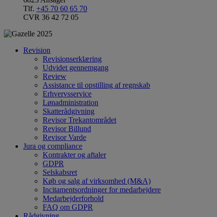
Tlf.
+45 70 60 65 70
CVR 36 42 72 05
Revision
Revisionserklæring
Udvidet gennemgang
Review
Assistance til opstilling af regnskab
Erhvervsservice
Lønadministration
Skatterådgivning
Revisor Trekantområdet
Revisor Billund
Revisor Varde
Jura og compliance
Kontrakter og aftaler
GDPR
Selskabsret
Køb og salg af virksomhed (M&A)
Incitamentsordninger for medarbejdere
Medarbejderforhold
FAQ om GDPR
Rådgivning