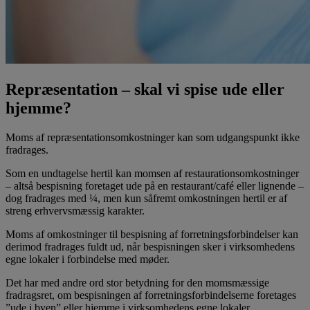
Repræsentation – skal vi spise ude eller
hjemme?
Moms af repræsentationsomkostninger kan som udgangspunkt ikke
fradrages.
Som en undtagelse hertil kan momsen af restaurationsomkostninger
– altså bespisning foretaget ude på en restaurant/café eller lignende –
dog fradrages med ¼, men kun såfremt omkostningen hertil er af
streng erhvervsmæssig karakter.
Moms af omkostninger til bespisning af forretningsforbindelser kan
derimod fradrages fuldt ud, når bespisningen sker i virksomhedens
egne lokaler i forbindelse med møder.
Det har med andre ord stor betydning for den momsmæssige
fradragsret, om bespisningen af forretningsforbindelserne foretages
”ude i byen” eller hjemme i virksomhedens egne lokaler.