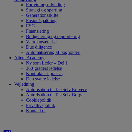
Forretningsudvikling
Strategi og sparring
Generationsskifte
Fusion/spaltning
ESG
Finansiering
Budgettering og rapportering
Værdiansættelse
Due diligence
Automatisering af bogholderi
Attent Academy
Ny som Leder – Del 1
360-graders ledelse
Kontrakter i praksis
Den svære ledelse
Vejledning
Autorisation til TastSelv Erhverv
Autorisation til TastSelv Borger
Cookiepolitik
Privatlivspolitik
Kontakt os