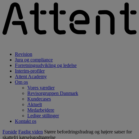
Revision
Jura og compliance
Forretningsudvikling og ledelse
Interim-profiler
Attent Academy
Om os
Vores værdier
Revisorgruppen Danmark
Kundecases
Aktuelt
Medarbejdere
Ledige stillinger
Kontakt os
Forside
Faglig viden
Større befordringsfradrag og højere satser for
skattefri kørselsgodtgørelse