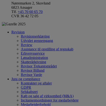
Nørremarken 2, Skovlund
6823 Ansager
Tlf.
+45 70 60 65 70
CVR 36 42 72 05
Revision
Revisionserklæring
Udvidet gennemgang
Review
Assistance til opstilling af regnskab
Erhvervsservice
Lønadministration
Skatterådgivning
Revisor Trekantområdet
Revisor Billund
Revisor Varde
Jura og compliance
Kontrakter og aftaler
GDPR
Selskabsret
Køb og salg af virksomhed (M&A)
Incitamentsordninger for medarbejdere
Medarbejderforhold