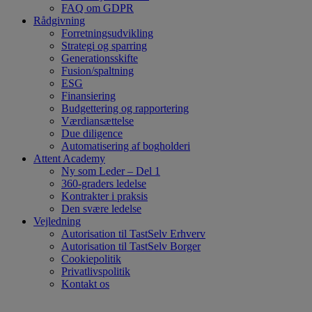
FAQ om GDPR
Rådgivning
Forretningsudvikling
Strategi og sparring
Generationsskifte
Fusion/spaltning
ESG
Finansiering
Budgettering og rapportering
Værdiansættelse
Due diligence
Automatisering af bogholderi
Attent Academy
Ny som Leder – Del 1
360-graders ledelse
Kontrakter i praksis
Den svære ledelse
Vejledning
Autorisation til TastSelv Erhverv
Autorisation til TastSelv Borger
Cookiepolitik
Privatlivspolitik
Kontakt os