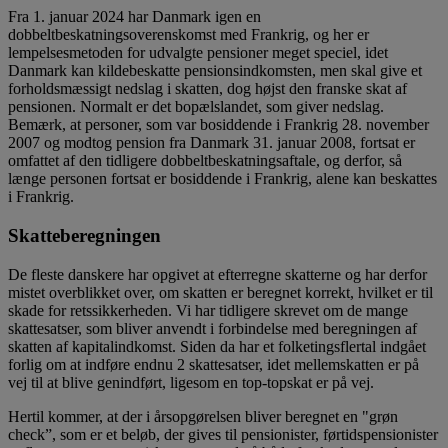
Fra 1. januar 2024 har Danmark igen en
dobbeltbeskatningsoverenskomst med Frankrig, og her er
lempelsesmetoden for udvalgte pensioner meget speciel, idet
Danmark kan kildebeskatte pensionsindkomsten, men skal give et
forholdsmæssigt nedslag i skatten, dog højst den franske skat af
pensionen. Normalt er det bopælslandet, som giver nedslag.
Bemærk, at personer, som var bosiddende i Frankrig 28. november
2007 og modtog pension fra Danmark 31. januar 2008, fortsat er
omfattet af den tidligere dobbeltbeskatningsaftale, og derfor, så
længe personen fortsat er bosiddende i Frankrig, alene kan beskattes
i Frankrig.
Skatteberegningen
De fleste danskere har opgivet at efterregne skatterne og har derfor
mistet overblikket over, om skatten er beregnet korrekt, hvilket er til
skade for retssikkerheden. Vi har tidligere skrevet om de mange
skattesatser, som bliver anvendt i forbindelse med beregningen af
skatten af kapitalindkomst. Siden da har et folketingsflertal indgået
forlig om at indføre endnu 2 skattesatser, idet mellemskatten er på
vej til at blive genindført, ligesom en top-topskat er på vej.
Hertil kommer, at der i årsopgørelsen bliver beregnet en "grøn
check”, som er et beløb, der gives til pensionister, førtidspensionister