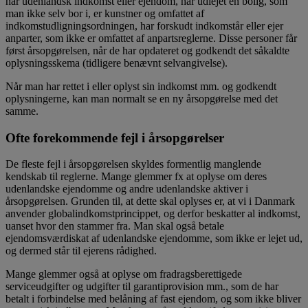
har udenlandsk indkomst eller ejendom, har udlejet en bolig, som
man ikke selv bor i, er kunstner og omfattet af
indkomstudligningsordningen, har forskudt indkomstår eller ejer
anparter, som ikke er omfattet af anpartsreglerne. Disse personer får
først årsopgørelsen, når de har opdateret og godkendt det såkaldte
oplysningsskema (tidligere benævnt selvangivelse).
Når man har rettet i eller oplyst sin indkomst mm. og godkendt
oplysningerne, kan man normalt se en ny årsopgørelse med det
samme.
Ofte forekommende fejl i årsopgørelser
De fleste fejl i årsopgørelsen skyldes formentlig manglende
kendskab til reglerne. Mange glemmer fx at oplyse om deres
udenlandske ejendomme og andre udenlandske aktiver i
årsopgørelsen. Grunden til, at dette skal oplyses er, at vi i Danmark
anvender globalindkomstprincippet, og derfor beskatter al indkomst,
uanset hvor den stammer fra. Man skal også betale
ejendomsværdiskat af udenlandske ejendomme, som ikke er lejet ud,
og dermed står til ejerens rådighed.
Mange glemmer også at oplyse om fradragsberettigede
serviceudgifter og udgifter til garantiprovision mm., som de har
betalt i forbindelse med belåning af fast ejendom, og som ikke bliver