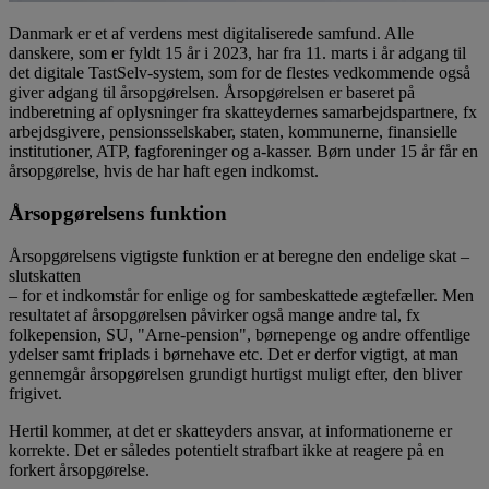
Danmark er et af verdens mest digitaliserede samfund. Alle
danskere, som er fyldt 15 år i 2023, har fra 11. marts i år adgang til
det digitale TastSelv-system,
som for de flestes vedkommende også
giver adgang til årsopgørelsen. Årsopgørelsen er baseret på
indberetning af oplysninger fra skatteydernes samarbejdspartnere, fx
arbejdsgivere, pensionsselskaber, staten, kommunerne, finansielle
institutioner, ATP, fagforeninger og a-kasser. Børn under 15 år får en
årsopgørelse, hvis de har haft egen indkomst.
Årsopgørelsens funktion
Årsopgørelsens vigtigste funktion er at beregne den endelige skat –
slutskatten
– for et indkomstår for enlige og for sambeskattede ægtefæller. Men
resultatet af årsopgørelsen påvirker også mange andre tal, fx
folkepension, SU, "Arne-pension", børnepenge og andre offentlige
ydelser samt friplads i børnehave etc. Det er derfor vigtigt, at man
gennemgår årsopgørelsen grundigt hurtigst muligt efter, den bliver
frigivet.
Hertil kommer, at det er skatteyders ansvar, at informationerne er
korrekte. Det er således potentielt strafbart ikke at reagere på en
forkert årsopgørelse.