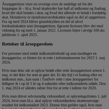
Årsopgørelsen viser en oversigt over de endelige tal for det
forgangne år – bl.a. hvad skatteyder har haft af indkomst og fradrag,
hvad der skal betales i skat, og hvad der allerede er betalt i foreløbig
skat. Herudover er ejendomsværdiskatten også en del af opgørelsen.
Fra og med 2024 bliver grundskylden en del af såvel
forskudsskatten som årsopgørelsen, ligesom licensen blev det med
virkning fra og med 1. januar 2022. Licensen fejrer i øvrigt 100-års
jubilæum 1. april 2025.
Rettelser til årsopgørelsen
For personer med enkle indkomstforhold og som modtager en
årsopgørelse, er fristen for at rette i informationerne for 2023 1. maj
2024.
Hvis man ikke når at oplyse beløb eller rette årsopgørelsen senest 1.
maj, er det ikke for sent at gøre det. Er der fejl i et fradrag eller en
indkomst mm., kan man i TastSelv rette i sine årsopgørelser for
tidligere år i op til 3 år og 4 måneder efter indkomstårets udløb. Den
1. maj 2024 er således sidste frist for at rette i tallene for 2020.
Hvis man driver selvstændig virksomhed, er oplysningsfristen 1. juli
2024, hvor man bl.a. skal oplyse virksomhedens skattemæssige
resultat for indkomståret 2023. Denne frist gælder også, hvis man