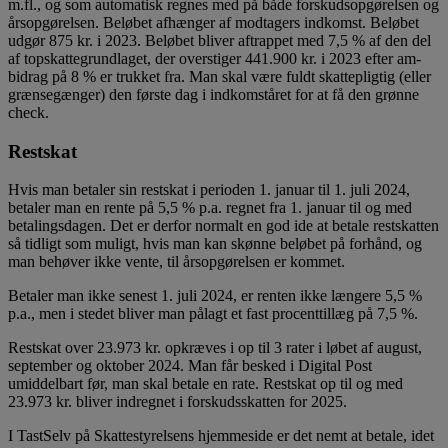
m.fl., og som automatisk regnes med på både forskudsopgørelsen og
årsopgørelsen. Beløbet afhænger af modtagers indkomst. Beløbet
udgør 875 kr. i 2023. Beløbet bliver aftrappet med 7,5 % af den del
af topskattegrundlaget, der overstiger 441.900 kr. i 2023 efter am-
bidrag på 8 % er trukket fra. Man skal være fuldt skattepligtig (eller
grænsegænger) den første dag i indkomståret for at få den grønne
check.
Restskat
Hvis man betaler sin restskat i perioden 1. januar til 1. juli 2024,
betaler man en rente på 5,5 % p.a. regnet fra 1. januar til og med
betalingsdagen. Det er derfor normalt en god ide at betale restskatten
så tidligt som muligt, hvis man kan skønne beløbet på forhånd, og
man behøver ikke vente, til årsopgørelsen er kommet.
Betaler man ikke senest 1. juli 2024, er renten ikke længere 5,5 %
p.a., men i stedet bliver man pålagt et fast procenttillæg på 7,5 %.
Restskat over 23.973 kr. opkræves i op til 3 rater i løbet af august,
september og oktober 2024. Man får besked i Digital Post
umiddelbart før, man skal betale en rate. Restskat op til og med
23.973 kr. bliver indregnet i forskudsskatten for 2025.
I TastSelv på Skattestyrelsens hjemmeside er det nemt at betale, idet