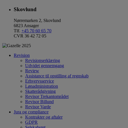
Skovlund
Nørremarken 2, Skovlund
6823 Ansager
Tlf.
+45 70 60 65 70
CVR 36 42 72 05
Revision
Revisionserklæring
Udvidet gennemgang
Review
Assistance til opstilling af regnskab
Erhvervsservice
Lønadministration
Skatterådgivning
Revisor Trekantområdet
Revisor Billund
Revisor Varde
Jura og compliance
Kontrakter og aftaler
GDPR
Selskabsret