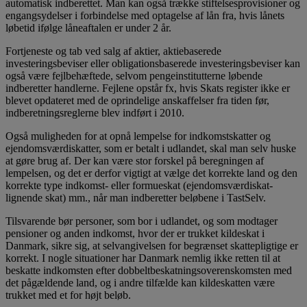
automatisk indberettet. Man kan også trække stiftelsesprovisioner og
engangs­ydelser i forbindelse med optagelse af lån fra, hvis lånets
løbetid ifølge låneaftalen er under 2 år.
Fortjeneste og tab ved salg af aktier, aktiebaserede
investeringsbeviser eller obligationsbaserede investeringsbeviser kan
også være fejlbehæftede, selvom pengeinstitutterne løbende
indberetter handlerne. Fejlene opstår fx, hvis Skats register ikke er
blevet opdateret med de oprindelige anskaffelser fra tiden før,
indberetningsreglerne blev indført i 2010.
Også muligheden for at opnå lempelse for indkomstskatter og
ejendomsværdiskatter, som er betalt i udlandet, skal man selv huske
at gøre brug af. Der kan være stor forskel på beregningen af
lempelsen, og det er derfor vigtigt at vælge det korrekte land og den
korrekte type indkomst- eller formueskat (ejendomsværdiskat-
lignende skat) mm., når man indberetter beløbene i TastSelv.
Tilsvarende bør personer, som bor i udlandet, og som modtager
pensioner og anden indkomst, hvor der er trukket kildeskat i
Danmark, sikre sig, at selvangivelsen for begrænset skattepligtige er
korrekt. I nogle situationer har Danmark nemlig ikke retten til at
beskatte indkomsten efter dobbeltbeskatningsoverenskomsten med
det pågældende land, og i andre tilfælde kan kildeskatten være
trukket med et for højt beløb.