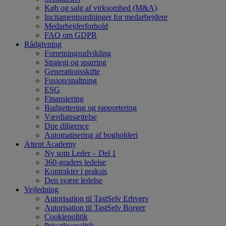
Køb og salg af virksomhed (M&A)
Incitamentsordninger for medarbejdere
Medarbejderforhold
FAQ om GDPR
Rådgivning
Forretningsudvikling
Strategi og sparring
Generationsskifte
Fusion/spaltning
ESG
Finansiering
Budgettering og rapportering
Værdiansættelse
Due diligence
Automatisering af bogholderi
Attent Academy
Ny som Leder – Del 1
360-graders ledelse
Kontrakter i praksis
Den svære ledelse
Vejledning
Autorisation til TastSelv Erhverv
Autorisation til TastSelv Borger
Cookiepolitik
Privatlivspolitik