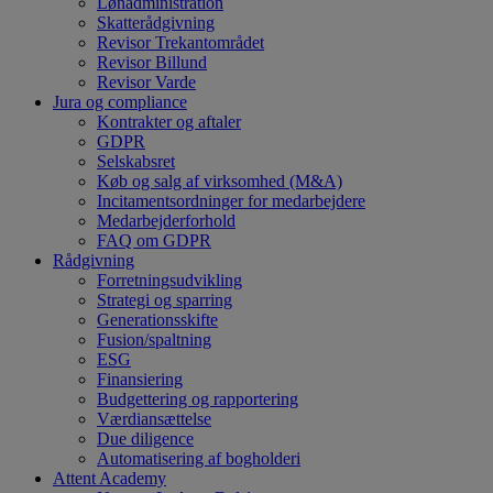
Lønadministration
Skatterådgivning
Revisor Trekantområdet
Revisor Billund
Revisor Varde
Jura og compliance
Kontrakter og aftaler
GDPR
Selskabsret
Køb og salg af virksomhed (M&A)
Incitamentsordninger for medarbejdere
Medarbejderforhold
FAQ om GDPR
Rådgivning
Forretningsudvikling
Strategi og sparring
Generationsskifte
Fusion/spaltning
ESG
Finansiering
Budgettering og rapportering
Værdiansættelse
Due diligence
Automatisering af bogholderi
Attent Academy