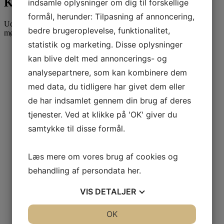
Kontakt Attent
indsamle oplysninger om dig til forskellige
formål, herunder: Tilpasning af annoncering,
Udfyld formularen for at blive kontaktet vedr. et uforpligtende
bedre brugeroplevelse, funktionalitet,
møde.
statistik og marketing. Disse oplysninger
kan blive delt med annoncerings- og
Fulde navn
*
analysepartnere, som kan kombinere dem
med data, du tidligere har givet dem eller
de har indsamlet gennem din brug af deres
Telefonnummer
*
tjenester. Ved at klikke på 'OK' giver du
samtykke til disse formål.
E-mail
*
Læs mere om vores brug af cookies og
behandling af persondata
her
.
VIS
DETALJER
Virksomhed
*
JA
NEJ
OK
JA
NEJ