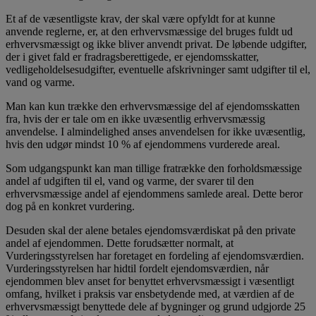
Et af de væsentligste krav, der skal være opfyldt for at kunne
anvende reglerne, er, at den erhvervsmæssige del bruges fuldt ud
erhvervsmæssigt og ikke bliver anvendt privat. De løbende udgifter,
der i givet fald er fradragsberettigede, er ejendomsskatter,
vedligeholdelsesudgifter, eventuelle afskrivninger samt udgifter til el,
vand og varme.
Man kan kun trække den erhvervsmæssige del af ejendomsskatten
fra, hvis der er tale om en ikke uvæsentlig erhvervsmæssig
anvendelse. I almindelighed anses anvendelsen for ikke uvæsentlig,
hvis den udgør mindst 10 % af ejendommens vurderede areal.
Som udgangspunkt kan man tillige fratrække den forholdsmæssige
andel af udgiften til el, vand og varme, der svarer til den
erhvervsmæssige andel af ejendommens samlede areal. Dette beror
dog på en konkret vurdering.
Desuden skal der alene betales ejendomsværdiskat på den private
andel af ejendommen. Dette forudsætter normalt, at
Vurderingsstyrelsen har foretaget en fordeling af ejendomsværdien.
Vurderingsstyrelsen har hidtil fordelt ejendomsværdien, når
ejendommen blev anset for benyttet erhvervsmæssigt i væsentligt
omfang, hvilket i praksis var ensbetydende med, at værdien af de
erhvervsmæssigt benyttede dele af bygninger og grund udgjorde 25