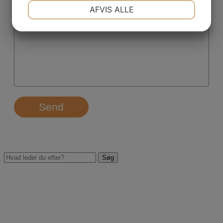
NØDVENDIGE
PRÆFERENCER
AFVIS ALLE
Hvad drejer din henvendelse sig om?
*
JA
NEJ
JA
NEJ
MARKETING
STATISTIK
Send