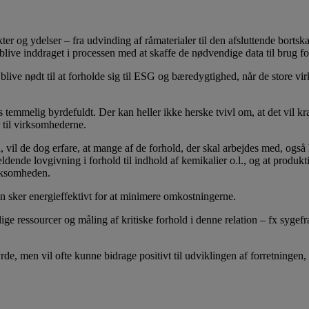
r og ydelser – fra udvinding af råmaterialer til den afsluttende bortska
live inddraget i processen med at skaffe de nødvendige data til brug fo
live nødt til at forholde sig til ESG og bæredygtighed, når de store 
 temmelig byrdefuldt. Der kan heller ikke herske tvivl om, at det vil kr
 til virksomhederne.
 de dog erfare, at mange af de forhold, der skal arbejdes med, også k
ldende lovgivning i forhold til indhold af kemikalier o.l., og at produk
irksomheden.
on sker energieffektivt for at minimere omkostningerne.
e ressourcer og måling af kritiske forhold i denne relation – fx sygefr
men vil ofte kunne bidrage positivt til udviklingen af forretningen, og 