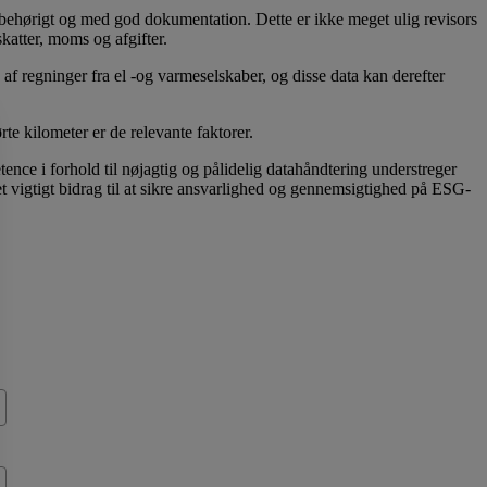
s behørigt og med god dokumentation. Dette er ikke meget ulig revisors
skatter, moms og afgifter.
af regninger fra el -og varmeselskaber, og disse data kan derefter
e kilometer er de relevante faktorer.
nce i forhold til nøjagtig og pålidelig datahåndtering understreger
t vigtigt bidrag til at sikre ansvarlighed og gennemsigtighed på ESG-