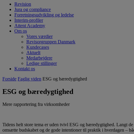
Revision
Jura og compliance
Forretningsudvikling og ledelse
Interim-profiler
Attent Academy
Om os
Vores værdier
Revisorgruppen Danmark
Kundecases
Aktuelt
Medarbejdere
Ledige stillinger
Kontakt os
Forside
Faglig viden
ESG og bæredygtighed
ESG og bæredygtighed
Mere rapportering fra virksomheder
Tidens helt store tema er uden tvivl ESG og bæredygtighed. Langt de fl
omsætte budskabet og de gode intentioner til praktik i hverdagen – b