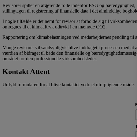
Revisorer spiller en afgørende rolle indenfor ESG og bæredygtighed, p
stillingtagen til registrering af finansielle data i det almindelige bogh
I nogle tilfælde er det nemt for revisor at forholde sig til virksomhe
omregnes til et klimaaftryk udtrykt i en mængde CO2.
Rapportering om klimabelastningen ved medarbejdernes pendling til arb
Mange revisorer vil sandsynligvis blive inddraget i processen med at 
værdien af bidraget til både den finansielle og bæredygtighedsmæssige
området for den professionelle virksomhedsleder.
Kontakt Attent
Udfyld formularen for at blive kontaktet vedr. et uforpligtende møde.