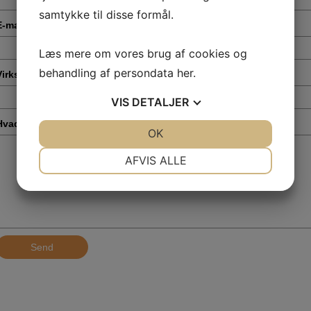
samtykke til disse formål.
E-mail
*
Læs mere om vores brug af cookies og
behandling af persondata
her
.
Virksomhed
*
VIS
DETALJER
Hvad drejer din henvendelse sig om?
*
JA
NEJ
OK
JA
NEJ
NØDVENDIGE
PRÆFERENCER
AFVIS ALLE
JA
NEJ
JA
NEJ
MARKETING
STATISTIK
Send