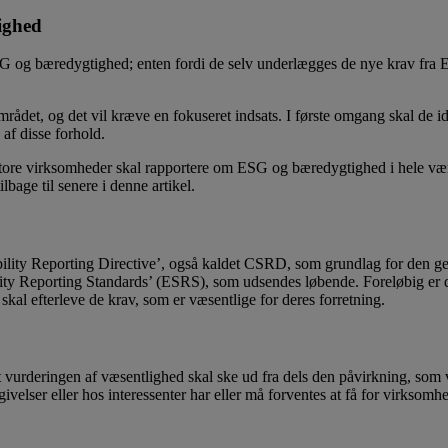
ighed
 og bæredygtighed; enten fordi de selv underlægges de nye krav fra EU
ådet, og det vil kræve en fokuseret indsats. I første omgang skal de iden
 af disse forhold.
store virksomheder skal rapportere om ESG og bæredygtighed i hele værd
bage til senere i denne artikel.
lity Reporting Directive’, også kaldet CSRD, som grundlag for den ge
ity Reporting Standards’ (ESRS), som udsendes løbende. Foreløbig er de
al efterleve de krav, som er væsentlige for deres forretning.
vurderingen af væsentlighed skal ske ud fra dels den påvirkning, som vi
elser eller hos interessenter har eller må forventes at få for virksomh