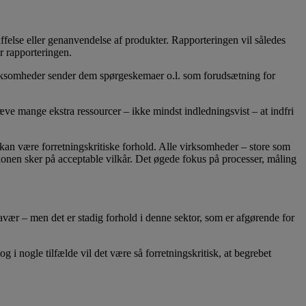
ffelse eller genanvendelse af produkter. Rapporteringen vil således
r rapporteringen.
virksomheder sender dem spørgeskemaer o.l. som forudsætning for
æve mange ekstra ressourcer – ikke mindst indledningsvist – at indfri
an være forretningskritiske forhold. Alle virksomheder – store som
tionen sker på acceptable vilkår. Det øgede fokus på processer, måling
avær – men det er stadig forhold i denne sektor, som er afgørende for
i nogle tilfælde vil det være så forretningskritisk, at begrebet