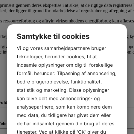
rimært gennem deres ekspertise i at sikre, at de rigtige data registrere
olderi, der ligger til grund for udarbejdelse af regnskaber og afregning af 
dens ressourceforbrug og aftryk; virksomhedens energiforbrug kan aflæses 
Samtykke til cookies
ejde kræver derimod helt nye registreringer, hvor transportform og kørt
afgive erklæringer om virksomhedernes rapportering, og revisors kompete
Vi og vores samarbejdspartnere bruger
 integritet i virksomhedernes rapportering. Revisors rolle kan ses som e
teknologier, herunder cookies, til at
indsamle oplysninger om dig til forskellige
formål, herunder: Tilpasning af annoncering,
bedre brugeroplevelse, funktionalitet,
statistik og marketing. Disse oplysninger
kan blive delt med annoncerings- og
Fulde navn
*
analysepartnere, som kan kombinere dem
med data, du tidligere har givet dem eller
de har indsamlet gennem din brug af deres
Telefonnummer
*
tjenester. Ved at klikke på 'OK' giver du