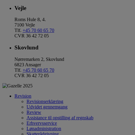
Vejle
Roms Hule 8, 4.
7100 Vejle
Tlf.
+45 70 60 65 70
CVR 36 42 72 05
Skovlund
Nørremarken 2, Skovlund
6823 Ansager
Tlf.
+45 70 60 65 70
CVR 36 42 72 05
Revision
Revisionserklæring
Udvidet gennemgang
Review
Assistance til opstilling af regnskab
Erhvervsservice
Lønadministration
Skatterådgivning