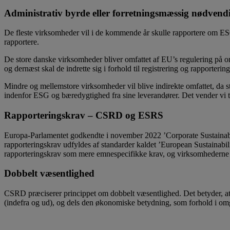
Administrativ byrde eller forretningsmæssig nødvend
De fleste virksomheder vil i de kommende år skulle rapportere om ESG
rapportere.
De store danske virksomheder bliver omfattet af EU’s regulering på omr
og dernæst skal de indrette sig i forhold til registrering og rapportering
Mindre og mellemstore virksomheder vil blive indirekte omfattet, da 
indenfor ESG og bæredygtighed fra sine leverandører. Det vender vi til
Rapporteringskrav – CSRD og ESRS
Europa-Parlamentet godkendte i november 2022 ’Corporate Sustainabi
rapporteringskrav udfyldes af standarder kaldet ’European Sustainabil
rapporteringskrav som mere emnespecifikke krav, og virksomhederne sk
Dobbelt væsentlighed
CSRD præciserer princippet om dobbelt væsentlighed. Det betyder, at 
(indefra og ud), og dels den økonomiske betydning, som forhold i omgiv