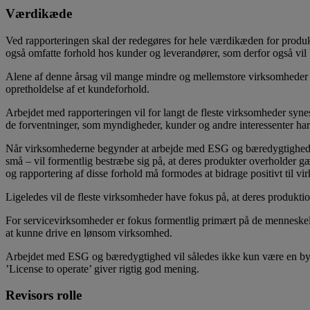
Værdikæde
Ved rapporteringen skal der redegøres for hele værdikæden for produkte
også omfatte forhold hos kunder og leverandører, som derfor også vil b
Alene af denne årsag vil mange mindre og mellemstore virksomheder b
opretholdelse af et kundeforhold.
Arbejdet med rapporteringen vil for langt de fleste virksomheder synes
de forventninger, som myndigheder, kunder og andre interessenter har
Når virksomhederne begynder at arbejde med ESG og bæredygtighed, vil
små – vil formentlig bestræbe sig på, at deres produkter overholder gæ
og rapportering af disse forhold må formodes at bidrage positivt til v
Ligeledes vil de fleste virksomheder have fokus på, at deres produkti
For servicevirksomheder er fokus formentlig primært på de menneskelig
at kunne drive en lønsom virksomhed.
Arbejdet med ESG og bæredygtighed vil således ikke kun være en byrde, 
’License to operate’ giver rigtig god mening.
Revisors rolle