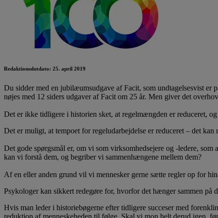
Redaktionsslutdato: 25. april 2019
Du sidder med en jubilæumsudgave af Facit, som undtagelsesvist er på
nøjes med 12 siders udgaver af Facit om 25 år. Men giver det overhov
Det er ikke tidligere i historien sket, at regelmængden er reduceret, og
Det er muligt, at tempoet for regeludarbejdelse er reduceret – det kan
Det gode spørgsmål er, om vi som virksomhedsejere og -ledere, som ans
kan vi forstå dem, og begriber vi sammenhængene mellem dem?
Af en eller anden grund vil vi mennesker gerne sætte regler op for hi
Psykologer kan sikkert redegøre for, hvorfor det hænger sammen på de
Hvis man leder i historiebøgerne efter tidligere succeser med forenkli
reduktion af menneskeheden til følge. Skal vi mon helt derud igen, fø