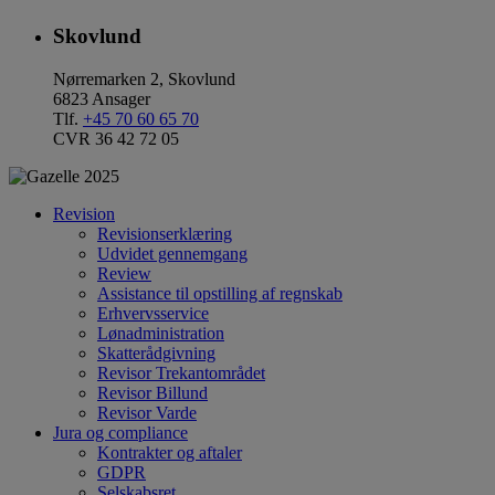
Skovlund
Nørremarken 2, Skovlund
6823 Ansager
Tlf.
+45 70 60 65 70
CVR 36 42 72 05
Revision
Revisionserklæring
Udvidet gennemgang
Review
Assistance til opstilling af regnskab
Erhvervsservice
Lønadministration
Skatterådgivning
Revisor Trekantområdet
Revisor Billund
Revisor Varde
Jura og compliance
Kontrakter og aftaler
GDPR
Selskabsret