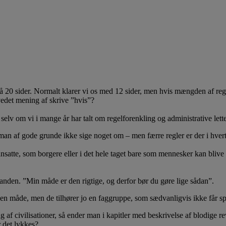
 20 sider. Normalt klarer vi os med 12 sider, men hvis mængden af reg
edet mening af skrive ”hvis”?
 selv om vi i mange år har talt om regelforenkling og administrative lettel
 man af gode grunde ikke sige noget om – men færre regler er der i hvert
atte, som borgere eller i det hele taget bare som mennesker kan blive ve
nanden. ”Min måde er den rigtige, og derfor bør du gøre lige sådan”.
n måde, men de tilhører jo en faggruppe, som sædvanligvis ikke får spa
ng af civilisationer, så ender man i kapitler med beskrivelse af blodig
r det lykkes?