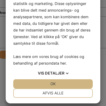
statistik og marketing. Disse oplysninger
kan blive delt med annoncerings- og
Hvad drejer din henvendelse sig om?
*
analysepartnere, som kan kombinere dem
med data, du tidligere har givet dem eller
de har indsamlet gennem din brug af deres
tjenester. Ved at klikke på 'OK' giver du
samtykke til disse formål.
Send
Læs mere om vores brug af cookies og
behandling af persondata
her
.
VIS
DETALJER
JA
NEJ
OK
JA
NEJ
NØDVENDIGE
PRÆFERENCER
AFVIS ALLE
JA
NEJ
JA
NEJ