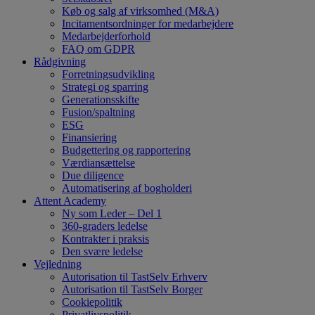
Køb og salg af virksomhed (M&A)
Incitamentsordninger for medarbejdere
Medarbejderforhold
FAQ om GDPR
Rådgivning
Forretningsudvikling
Strategi og sparring
Generationsskifte
Fusion/spaltning
ESG
Finansiering
Budgettering og rapportering
Værdiansættelse
Due diligence
Automatisering af bogholderi
Attent Academy
Ny som Leder – Del 1
360-graders ledelse
Kontrakter i praksis
Den svære ledelse
Vejledning
Autorisation til TastSelv Erhverv
Autorisation til TastSelv Borger
Cookiepolitik
Privatlivspolitik