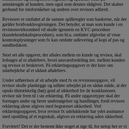
armslængde af kunden, men også som dennes rådgiver. Det skaber
grobund for misforståelser og undren over revisors adfærd.
Revisorer er omfattet af de samme spilleregler som bankerne, når det
gælder hvidvasklovgivningen. Det betyder, at man som kunde i en
revisionsvirksomhed vil skulle igennem en KYC-procedure
(kundekendskabsprocedure), som bl.a. omfatter afgivelse af visse
kontroloplysninger som fx kan omfatte udlevering af kopi af pas og
sundhedskort.
Stort set alle opgaver, der aftales mellem en kunde og revisor, skal
ledsages af et aftalebrev, hvori ansvarsfordeling mv. mellem kunden
og revisor er beskrevet. På erklæringsopgaver er der krav om
udarbejdelse af et sådant aftalebrev.
Under udførelsen af sit arbejde med fx en revisionsopgave, vil
revisor skulle planlægge og udføre arbejdet på en sådan måde, at der
opnås tilstrækkelig (høj) grad af sikkerhed for de konklusioner,
revisor når frem til i sin erklæring. På andre opgavetyper skal der
foretages andre og færre undersøgelser og handlinger, fordi revisors
erklæring alene afgives med begrænset sikkerhed. Ved
erklæringsopgaver, hvor revisor fx udelukkende har ydet assistance
med opstilling af et regnskab, afgives en erklæring uden sikkerhed.
Forvirret? Det er der bestemt ikke noget at sige til, for netop her er vi