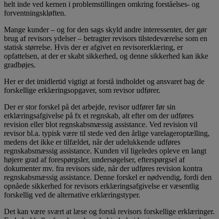
helt inde ved kernen i problemstillingen omkring forståelses- og
forventningskløften.
Mange kunder – og for den sags skyld andre interessenter, der gør
brug af revisors ydelser – betragter revisors tilstedeværelse som en
statisk størrelse. Hvis der er afgivet en revisorerklæring, er
opfattelsen, at der er skabt sikkerhed, og denne sikkerhed kan ikke
gradbøjes.
Her er det imidlertid vigtigt at forstå indholdet og ansvaret bag de
forskellige erklæringsopgaver, som revisor udfører.
Der er stor forskel på det arbejde, revisor udfører før sin
erklæringsafgivelse på fx et regnskab, alt efter om der udføres
revision eller blot regnskabsmæssig assistance. Ved revision vil
revisor bl.a. typisk være til stede ved den årlige varelageroptælling,
medens det ikke er tilfældet, når der udelukkende udføres
regnskabsmæssig assistance. Kunden vil ligeledes opleve en langt
højere grad af forespørgsler, undersøgelser, efterspørgsel af
dokumenter mv. fra revisors side, når der udføres revision kontra
regnskabsmæssig assistance. Denne forskel er nødvendig, fordi den
opnåede sikkerhed for revisors erklæringsafgivelse er væsentlig
forskellig ved de alternative erklæringstyper.
Det kan være svært at læse og forstå revisors forskellige erklæringer.