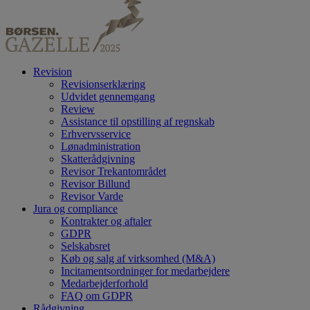
Revision
Revisionserklæring
Udvidet gennemgang
Review
Assistance til opstilling af regnskab
Erhvervsservice
Lønadministration
Skatterådgivning
Revisor Trekantområdet
Revisor Billund
Revisor Varde
Jura og compliance
Kontrakter og aftaler
GDPR
Selskabsret
Køb og salg af virksomhed (M&A)
Incitamentsordninger for medarbejdere
Medarbejderforhold
FAQ om GDPR
Rådgivning