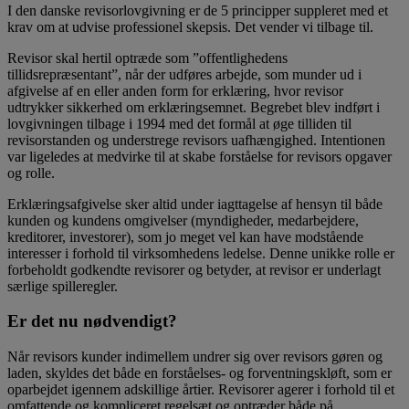
I den danske revisorlovgivning er de 5 principper suppleret med et
krav om at udvise professionel skepsis. Det vender vi tilbage til.
Revisor skal hertil optræde som ”offentlighedens
tillidsrepræsentant”, når der udføres arbejde, som munder ud i
afgivelse af en eller anden form for erklæring, hvor revisor
udtrykker sikkerhed om erklæringsemnet. Begrebet blev indført i
lovgivningen tilbage i 1994 med det formål at øge tilliden til
revisorstanden og understrege revisors uafhængighed. Intentionen
var ligeledes at medvirke til at skabe forståelse for revisors opgaver
og rolle.
Erklæringsafgivelse sker altid under iagttagelse af hensyn til både
kunden og kundens omgivelser (myndigheder, medarbejdere,
kreditorer, investorer), som jo meget vel kan have modstående
interesser i forhold til virksomhedens ledelse. Denne unikke rolle er
forbeholdt godkendte revisorer og betyder, at revisor er underlagt
særlige spilleregler.
Er det nu nødvendigt?
Når revisors kunder indimellem undrer sig over revisors gøren og
laden, skyldes det både en forståelses- og forventningskløft, som er
oparbejdet igennem adskillige årtier. Revisorer agerer i forhold til et
omfattende og kompliceret regelsæt og optræder både på