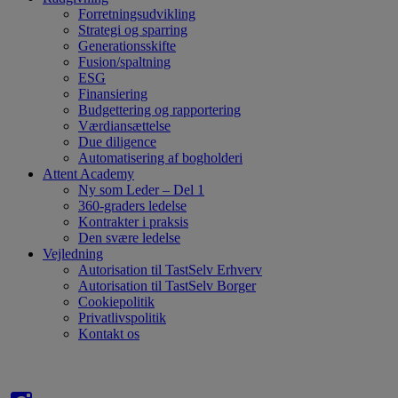
Forretningsudvikling
Strategi og sparring
Generationsskifte
Fusion/spaltning
ESG
Finansiering
Budgettering og rapportering
Værdiansættelse
Due diligence
Automatisering af bogholderi
Attent Academy
Ny som Leder – Del 1
360-graders ledelse
Kontrakter i praksis
Den svære ledelse
Vejledning
Autorisation til TastSelv Erhverv
Autorisation til TastSelv Borger
Cookiepolitik
Privatlivspolitik
Kontakt os