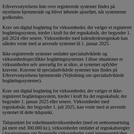
Erhvervsstyrelsens liste over registrerede systemer findes på
styrelsens hjemmeside og bliver løbende ajourført, når systemerne
godkendes.
Krav om digital bogføring for virksomheder, der vælger et registreret
bogføringssystem, træder i kraft fra det regnskabsår, der begynder 1.
juli 2024 eller senere. Virksomheder med kalenderårsregnskab kan
således vente med at anvende systemet til 1. januar 2025.
Ikke-registrerede systemer omfatter specialudviklede og
virksomhedsspecifikke bogføringssystemer. I disse situa­tioner er
virksomheden selv ansvarlig for at sikre, at systemet opfylder
kravene. Kravene til specialudviklede systemer kan findes på
Erhvervsstyrelsens hjemmeside (Vejledning om specialudviklede
bogføringssystemer).
Krav om digital bogføring for virksomheder, der vælger et ikke-
registreret bogføringssystem, træder i kraft fra det regnskabsår, der
begynder 1. januar 2025 eller senere. Virksomheder med
regnskabsår, der begynder 1. juli 2025, kan vente med at anvende
systemet til dette tidspunkt.
Tidspunktet for enkeltmandsvirksomheder (med en nettoomsætning
på mere end 300.000 kr.), virksomheder omfattet af regnskabsregler
i lovgivningen om finansielle virksomheder samt interessentskaber