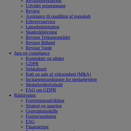
Revisionserklæring
Udvidet gennemgang
Review
Assistance til opstilling af regnskab
Erhvervsservice
Lønadministration
Skatterådgivning
Revisor Trekantområdet
Revisor Billund
Revisor Varde
Jura og compliance
Kontrakter og aftaler
GDPR
Selskabsret
Køb og salg af virksomhed (M&A)
Incitamentsordninger for medarbejdere
Medarbejderforhold
FAQ om GDPR
Rådgivning
Forretningsudvikling
Strategi og sparring
Generationsskifte
Fusion/spaltning
ESG
Finansiering