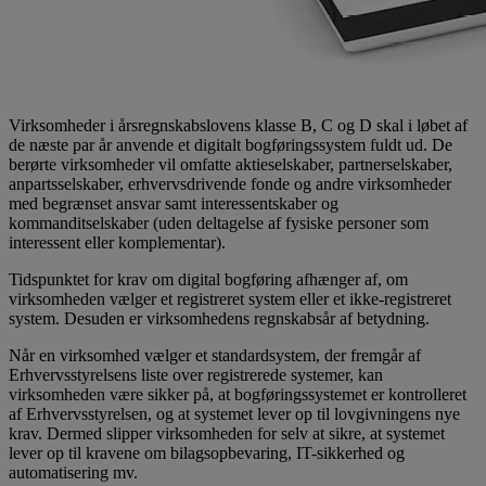
Virksomheder i årsregnskabslovens klasse B, C og D skal i løbet af
de næste par år anvende et digitalt bogføringssystem fuldt ud. De
berørte virksomheder vil omfatte aktieselskaber, partnerselskaber,
anpartsselskaber, erhvervsdrivende fonde og andre virksomheder
med begrænset ansvar samt interessentskaber og
kommanditselskaber (uden deltagelse af fysiske personer som
interessent eller komplementar).
Tidspunktet for krav om digital bogføring afhænger af, om
virksomheden vælger et registreret system eller et ikke-registreret
system. Desuden er virksomhedens regnskabsår af betydning.
Når en virksomhed vælger et standardsystem, der fremgår af
Erhvervsstyrelsens liste over registrerede systemer, kan
virksomheden være sikker på, at bogføringssystemet er kontrolleret
af Erhvervsstyrelsen, og at systemet lever op til lovgivningens nye
krav. Dermed slipper virksomheden for selv at sikre, at systemet
lever op til kravene om bilagsopbevaring, IT-sikkerhed og
automatisering mv.