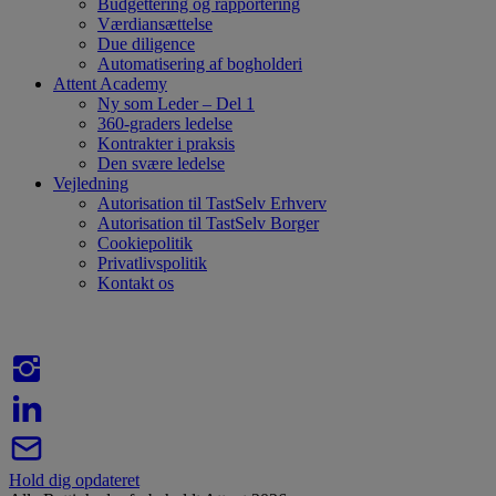
Budgettering og rapportering
Værdiansættelse
Due diligence
Automatisering af bogholderi
Attent Academy
Ny som Leder – Del 1
360-graders ledelse
Kontrakter i praksis
Den svære ledelse
Vejledning
Autorisation til TastSelv Erhverv
Autorisation til TastSelv Borger
Cookiepolitik
Privatlivspolitik
Kontakt os
Hold dig opdateret