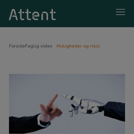
Forside
Faglig viden
Muligheder og risici