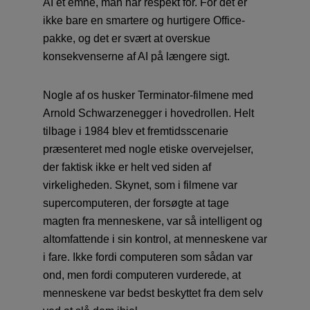
AI et emne, man har respekt for. For det er
ikke bare en smartere og hurtigere Office-
pakke, og det er svært at overskue
konsekvenserne af AI på længere sigt.
Nogle af os husker Terminator-filmene med
Arnold Schwarzenegger i hovedrollen. Helt
tilbage i 1984 blev et fremtidsscenarie
præsenteret med nogle etiske overvejelser,
der faktisk ikke er helt ved siden af
virkeligheden. Skynet, som i filmene var
supercomputeren, der forsøgte at tage
magten fra menneskene, var så intelligent og
altomfattende i sin kontrol, at menneskene var
i fare. Ikke fordi computeren som sådan var
ond, men fordi computeren vurderede, at
menneskene var bedst beskyttet fra dem selv