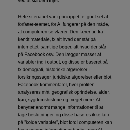
ved at slå dem ihjel.
Hele scenariet var i princippet ret godt set af
forfatter-teamet, for AI fungerer på den måde,
at computeren selvlærer. Den lærer ud fra
kendt materiale, fx alt hvad der står på
internettet, samtlige bøger, alt hvad der står
på Facebook osv. Den lægger masser af
variabler ind i output, og disse er baseret på
fx demografi, historiske afgørelser i
forsikringssager, juridiske afgørelser eller blot
Facebook-kommentarer, hvor profilen
analyseres mht. geografisk oprindelse, alder,
køn, sygdomshistorie og meget mere. AI
benytter enormt mange informationer til at
tage beslutninger, og disse baseres ikke kun
på ”kolde variabler”, blot fordi computeren kan
læse mange informationer hurtigt, men AI