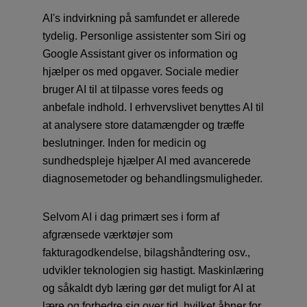
AI's indvirkning på samfundet er allerede
tydelig. Personlige assistenter som Siri og
Google Assistant giver os information og
hjælper os med opgaver. Sociale medier
bruger AI til at tilpasse vores feeds og
anbefale indhold. I erhvervslivet benyttes AI til
at analysere store datamængder og træffe
beslutninger. Inden for medicin og
sundhedspleje hjælper AI med avancerede
diagnosemetoder og behandlingsmuligheder.
Selvom AI i dag primært ses i form af
afgrænsede værktøjer som
fakturagodkendelse, bilagshåndtering osv.,
udvikler teknologien sig hastigt. Maskinlæring
og såkaldt dyb læring gør det muligt for AI at
lære og forbedre sig over tid, hvilket åbner for