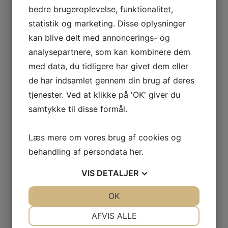
bedre brugeroplevelse, funktionalitet,
Der er også risiko for at miste kontrol over AI-
statistik og marketing. Disse oplysninger
systemer. Når AI bliver mere kompleks og
kan blive delt med annoncerings- og
autonomt, kan det blive svært at forudsige,
hvordan det vil reagere i forskellige
analysepartnere, som kan kombinere dem
situationer. Dette rejser spørgsmål om både
med data, du tidligere har givet dem eller
ansvar og ansvarlighed.
de har indsamlet gennem din brug af deres
tjenester. Ved at klikke på 'OK' giver du
AI og lovgivning: GDPR, NIS2 og
samtykke til disse formål.
fremtiden
Læs mere om vores brug af cookies og
EU har erkendt behovet for at regulere AI og
behandling af persondata
her
.
beskytte borgernes rettigheder. GDPR er
allerede et skridt i denne retning, idet det
VIS
DETALJER
styrer, hvordan personlige data behandles.
JA
NEJ
OK
JA
NEJ
GDPR's principper om databeskyttelse,
NØDVENDIGE
PRÆFERENCER
gennemsigtighed og samtykke er også
AFVIS ALLE
relevante for AI-applikationer.