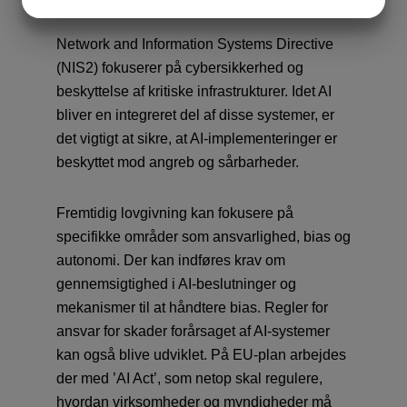
JA
NEJ
JA
NEJ
MARKETING
STATISTIK
Network and Information Systems Direc­tive
(NIS2) fokuserer på cybersikkerhed og
beskyttelse af kritiske infrastrukturer. Idet AI
bliver en integreret del af disse systemer, er
det vigtigt at sikre, at AI-implementeringer er
beskyttet mod angreb og sårbarheder.
Fremtidig lovgivning kan fokusere på
specifikke områder som ansvarlighed, bias og
autonomi. Der kan indføres krav om
gennemsigtighed i AI-beslutninger og
mekanismer til at håndtere bias. Regler for
ansvar for skader forårsaget af AI-systemer
kan også blive udviklet. På EU-plan arbejdes
der med ’AI Act’, som netop skal regulere,
hvordan virksomheder og myndigheder må