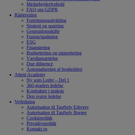
Medarbejderforhold
FAQ om GDPR
Rådgivning
Forretningsudvikling
Strategi og sparring
Generationsskifte
Fusion/spaltning
ESG
Finansiering
Budgettering og rapportering
Værdiansættelse
Due diligence
Automatisering af bogholderi
Attent Academy
Ny som Leder – Del 1
360-graders ledelse
Kontrakter i praksis
Den svære ledelse
Vejledning
Autorisation til TastSelv Erhverv
Autorisation til TastSelv Borger
Cookiepolitik
Privatlivspolitik
Kontakt os