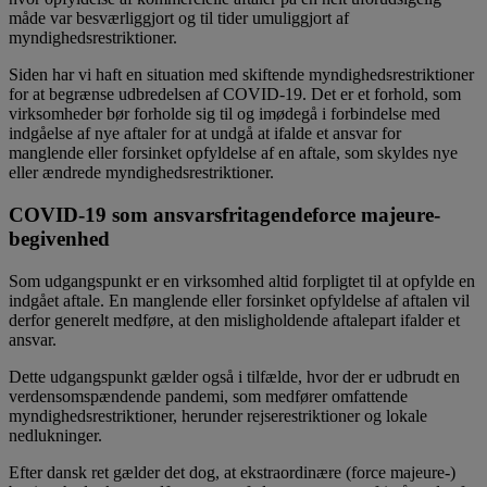
måde var besværliggjort og til tider umuliggjort af
myndighedsrestriktioner.
Siden har vi haft en situation med skiftende myndighedsrestriktioner
for at begrænse udbredelsen af COVID-19. Det er et forhold, som
virksomheder bør forholde sig til og imødegå i forbindelse med
indgåelse af nye aftaler for at undgå at ifalde et ansvar for
manglende eller forsinket opfyldelse af en aftale, som skyldes nye
eller ændrede myndighedsrestriktioner.
COVID-19 som ansvarsfritagendeforce majeure-
begivenhed
Som udgangspunkt er en virksomhed altid forpligtet til at opfylde en
indgået aftale. En manglende eller forsinket opfyldelse af aftalen vil
derfor generelt medføre, at den misligholdende aftalepart ifalder et
ansvar.
Dette udgangspunkt gælder også i tilfælde, hvor der er udbrudt en
verdensomspændende pandemi, som medfører omfattende
myndighedsrestriktioner, herunder rejserestriktioner og lokale
nedlukninger.
Efter dansk ret gælder det dog, at ekstraordinære (force majeure-)