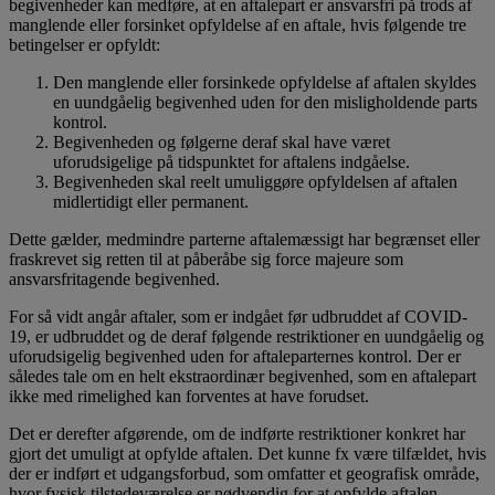
begivenheder kan medføre, at en aftalepart er ansvarsfri på trods af
manglende eller forsinket opfyldelse af en aftale, hvis følgende tre
betingelser er opfyldt:
Den manglende eller forsinkede opfyldelse af aftalen skyldes
en uundgåelig begivenhed uden for den misligholdende parts
kontrol.
Begivenheden og følgerne deraf skal have været
uforudsigelige på tidspunktet for aftalens indgåelse.
Begivenheden skal reelt umuliggøre opfyldelsen af aftalen
midlertidigt eller permanent.
Dette gælder, medmindre parterne aftalemæssigt har begrænset eller
fraskrevet sig retten til at påberåbe sig force majeure som
ansvarsfritagende begivenhed.
For så vidt angår aftaler, som er indgået før udbruddet af COVID-
19, er udbruddet og de deraf følgende restriktioner en uundgåelig og
uforudsigelig begivenhed uden for aftaleparternes kontrol. Der er
således tale om en helt ekstraordinær begivenhed, som en aftalepart
ikke med rimelighed kan forventes at have forudset.
Det er derefter afgørende, om de indførte restriktioner konkret har
gjort det umuligt at opfylde aftalen. Det kunne fx være tilfældet, hvis
der er indført et udgangsforbud, som omfatter et geografisk område,
hvor fysisk tilstedeværelse er nødvendig for at opfylde aftalen