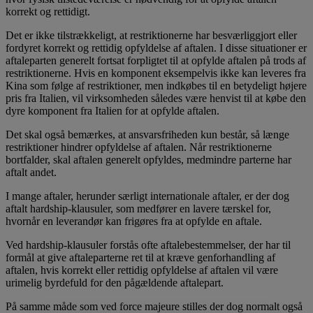
korrekt og rettidigt.
Det er ikke tilstrækkeligt, at restriktionerne har besværliggjort eller
fordyret korrekt og rettidig opfyldelse af aftalen. I disse situationer er
aftaleparten generelt fortsat forpligtet til at opfylde aftalen på trods af
restriktionerne. Hvis en komponent eksempelvis ikke kan leveres fra
Kina som følge af restriktioner, men indkøbes til en betydeligt højere
pris fra Italien, vil virksomheden således være henvist til at købe den
dyre komponent fra Italien for at opfylde aftalen.
Det skal også bemærkes, at ansvarsfriheden kun består, så længe
restriktioner hindrer opfyldelse af aftalen. Når restriktionerne
bortfalder, skal aftalen generelt opfyldes, medmindre parterne har
aftalt andet.
I mange aftaler, herunder særligt internationale aftaler, er der dog
aftalt hardship-klausuler, som medfører en lavere tærskel for,
hvornår en leverandør kan frigøres fra at opfylde en aftale.
Ved hardship-klausuler forstås ofte aftalebestemmelser, der har til
formål at give aftaleparterne ret til at kræve genforhandling af
aftalen, hvis korrekt eller rettidig opfyldelse af aftalen vil være
urimelig byrdefuld for den pågældende aftalepart.
På samme måde som ved force majeure stilles der dog normalt også