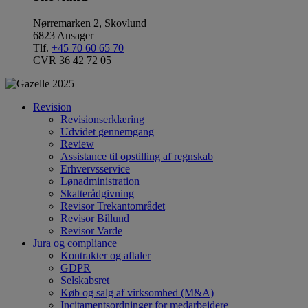
Nørremarken 2, Skovlund
6823 Ansager
Tlf.
+45 70 60 65 70
CVR 36 42 72 05
Revision
Revisionserklæring
Udvidet gennemgang
Review
Assistance til opstilling af regnskab
Erhvervsservice
Lønadministration
Skatterådgivning
Revisor Trekantområdet
Revisor Billund
Revisor Varde
Jura og compliance
Kontrakter og aftaler
GDPR
Selskabsret
Køb og salg af virksomhed (M&A)
Incitamentsordninger for medarbejdere