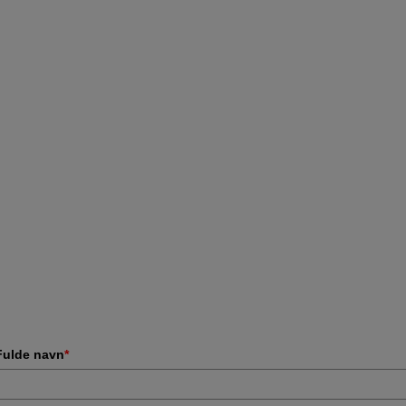
Fulde navn
*