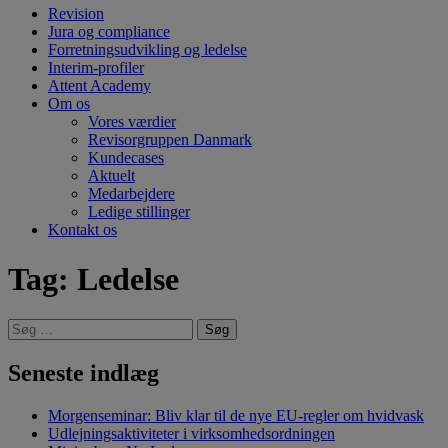
Revision
Jura og compliance
Forretningsudvikling og ledelse
Interim-profiler
Attent Academy
Om os
Vores værdier
Revisorgruppen Danmark
Kundecases
Aktuelt
Medarbejdere
Ledige stillinger
Kontakt os
Tag:
Ledelse
Søg
efter:
Seneste indlæg
Morgenseminar: Bliv klar til de nye EU-regler om hvidvask
Udlejningsaktiviteter i virksomhedsordningen