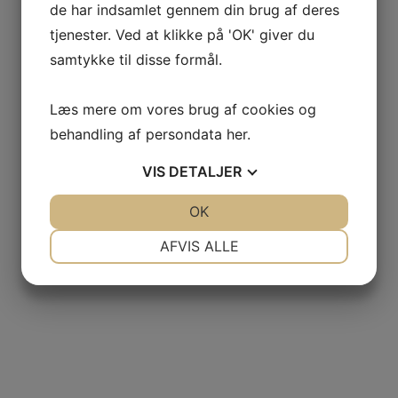
de har indsamlet gennem din brug af deres
tjenester. Ved at klikke på 'OK' giver du
samtykke til disse formål.
Læs mere om vores brug af cookies og
behandling af persondata
her
.
VIS
DETALJER
JA
NEJ
OK
JA
NEJ
NØDVENDIGE
PRÆFERENCER
AFVIS ALLE
JA
NEJ
JA
NEJ
MARKETING
STATISTIK