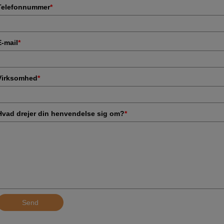
Telefonnummer
*
E-mail
*
Virksomhed
*
Hvad drejer din henvendelse sig om?
*
Send