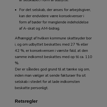
af selskabet i form af udbytte.
For det selskab, der anses for arbejdsgiver,
kan der endvidere være konsekvenser i
form af bøder for manglende indeholdelse
af A-skat og AM-bidrag.
Afhængigt af hvilken kommune skatteyder bor
i, og om udbyttet beskattes med 27 % eller
42 %, er konsekvensen i værste fald, at den
samme indkomst beskattes med op til ca. 110
%.
Der er således god grund til at tænke sig om,
inden man vælger at sende fakturaer fra sit
selskab i stedet for at lade indkomsten
beskatte personligt.
Retsregler