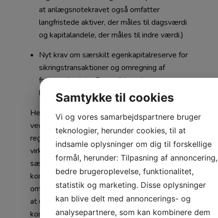
at anlægsnotekravet også omfatter
langfristede aktiver, der måles til dagsværdi
og kapitalandele, der måles til indre værdi.)
Nyt krav om særskilt egenkapitalreserve for
sikringstransaktioner og omregning af
fremmed valuta. Der er ikke tale om en
bunden reserve.
Samtykke til cookies
Hertil kommer de ændringer, som alene
Vi og vores samarbejdspartnere bruger
vedrører virksomheder, der er omfattet af
teknologier, herunder cookies, til at
regnskabsklasse C og D (større
indsamle oplysninger om dig til forskellige
virksomheder). Opmærksomheden skal
formål, herunder: Tilpasning af annoncering,
særligt rettes imod
bedre brugeroplevelse, funktionalitet,
koncernregnskabsreglerne, herunder reglerne
statistik og marketing. Disse oplysninger
om koncernregnskabspligt og muligheden for
kan blive delt med annoncerings- og
at udelade koncernvirksomheder fra
analysepartnere, som kan kombinere dem
konsolideringen.