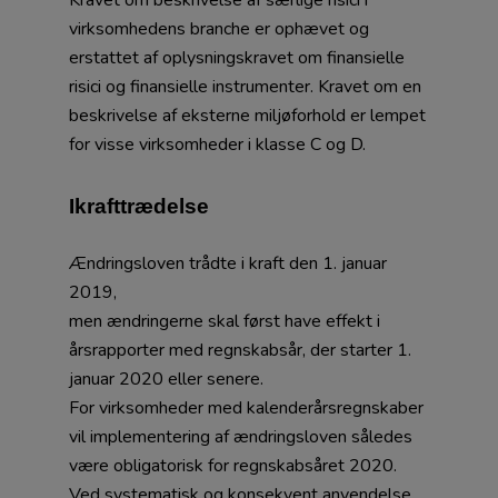
Kravet om beskrivelse af særlige risici i
virksomhedens branche er ophævet og
erstattet af oplysningskravet om finansielle
risici og finansielle instrumenter. Kravet om en
beskrivelse af eksterne miljøforhold er lempet
for visse virksomheder i klasse C og D.
Ikrafttrædelse
Ændringsloven trådte i kraft den 1. januar
2019,
men ændringerne skal først have effekt i
årsrapporter med regnskabsår, der starter 1.
januar 2020 eller senere.
For virksomheder med kalenderårsregnskaber
vil implementering af ændringsloven således
være obligatorisk for regnskabsåret 2020.
Ved systematisk og konsekvent anvendelse