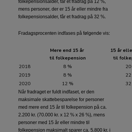
folkepensionsalder, får et fradrag på 12 %,
mens personer, der er 15 år eller mindre fra
folkepensionsalder, får et fradrag på 32 %.
Fradagsprocenten indfases på følgende vis:
Mere end 15 år
15 år ell
til folkepension
til folk
2018
8 %
20
2019
8 %
22
2020
12 %
32
Når fradraget er fuldt indfaset, er den
maksimale skattebesparelse for personer
med mere end 15 år til folkepension på ca.
2.200 kr. (70.000 kr. x 12 % x 26 %), mens
personer med 15 år eller mindre til
folkepension maksimalt sparer ca. 5.800 kr. i