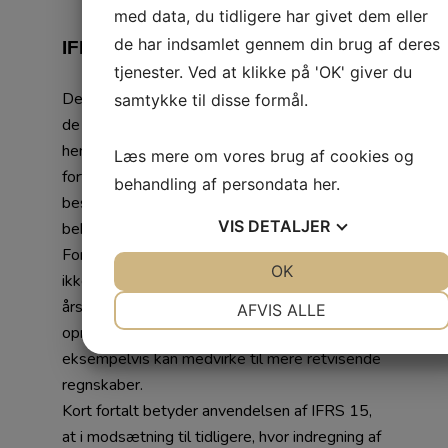
med data, du tidligere har givet dem eller
de har indsamlet gennem din brug af deres
IFRS 15 og 16
tjenester. Ved at klikke på 'OK' giver du
Der vil fremover være mulighed for at anvende
samtykke til disse formål.
de to internationale regnskabsstandarder,
henholdsvis IFRS 15 og 16, som
Læs mere om vores brug af cookies og
fortolkningsbidrag til årsregnskabslovens
behandling af persondata
her
.
bestemmelser om indregning af omsætning og
VIS
DETALJER
behandling af leasing.
For mange virksomheder vil denne mulighed
JA
NEJ
OK
JA
NEJ
ikke have nogen væsentlig betydning for
NØDVENDIGE
PRÆFERENCER
årsregnskabet, men det er vigtigt at være
AFVIS ALLE
opmærksom på de nye muligheder, når disse
JA
NEJ
JA
NEJ
eksempelvis kan medvirke til mere retvisende
MARKETING
STATISTIK
regnskaber.
Kort fortalt betyder anvendelsen af IFRS 15,
at i modsætning til tidligere, hvor indregning af