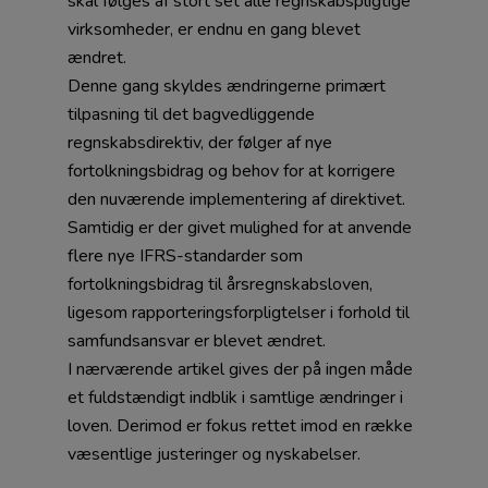
skal følges af stort set alle regnskabspligtige
virksomheder, er endnu en gang blevet
ændret.
Denne gang skyldes ændringerne primært
tilpasning til det bagvedliggende
regnskabsdirektiv, der følger af nye
fortolkningsbidrag og behov for at korrigere
den nuværende implementering af direktivet.
Samtidig er der givet mulighed for at anvende
flere nye IFRS-standarder som
fortolkningsbidrag til årsregnskabsloven,
ligesom rapporteringsforpligtelser i forhold til
samfundsansvar er blevet ændret.
I nærværende artikel gives der på ingen måde
et fuldstændigt indblik i samtlige ændringer i
loven. Derimod er fokus rettet imod en række
væsentlige justeringer og nyskabelser.