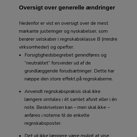
Oversigt over generelle ændringer
Nedenfor er vist en oversigt over de mest
markante justeringer og nyskabelser, som
berører selskaber i regnskabsklasse B (mindre
virksomheder) og opefter.
Forsigtighedsbegrebet genindføres og
”neutralitet” forsvinder ud af de
grundlæggende forudsætninger. Dette har
næppe den store effekt på regnskaberne.
Anvendt regnskabspraksis skal ikke
længere omtales i ét samlet afsnit eller i én
note. Beskrivelsen kan – men skal ikke –
anføres i noterne til de enkelte
regnskabsposter.
Det vil ikke længere være muligt at vise