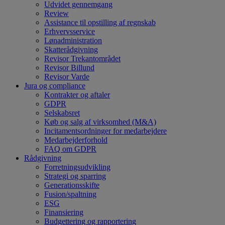
Udvidet gennemgang
Review
Assistance til opstilling af regnskab
Erhvervsservice
Lønadministration
Skatterådgivning
Revisor Trekantområdet
Revisor Billund
Revisor Varde
Jura og compliance
Kontrakter og aftaler
GDPR
Selskabsret
Køb og salg af virksomhed (M&A)
Incitamentsordninger for medarbejdere
Medarbejderforhold
FAQ om GDPR
Rådgivning
Forretningsudvikling
Strategi og sparring
Generationsskifte
Fusion/spaltning
ESG
Finansiering
Budgettering og rapportering