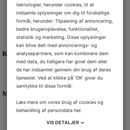
teknologier, herunder cookies, til at
april 2018
marts 2018
indsamle oplysninger om dig til forskellige
februar 2018
december 2017
formål, herunder: Tilpasning af annoncering,
november 2017
bedre brugeroplevelse, funktionalitet,
september 2017
marts 2016
statistik og marketing. Disse oplysninger
juni 2015
kan blive delt med annoncerings- og
Kategorier
analysepartnere, som kan kombinere dem
med data, du tidligere har givet dem eller
Attent nyheder
de har indsamlet gennem din brug af deres
Faglig viden
Publikationer
tjenester. Ved at klikke på 'OK' giver du
Uncategorized
samtykke til disse formål.
Meta
Læs mere om vores brug af cookies og
Log ind
behandling af persondata
her
.
Indlægsfeed
Kommentarfeed
WordPress.org
VIS
DETALJER