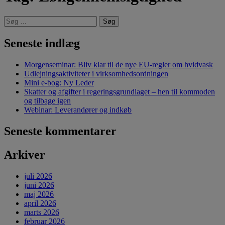
Søg
efter:
Seneste indlæg
Morgenseminar: Bliv klar til de nye EU-regler om hvidvask
Udlejningsaktiviteter i virksomhedsordningen
Mini e-bog: Ny Leder
Skatter og afgifter i regeringsgrundlaget – hen til kommoden
og tilbage igen
Webinar: Leverandører og indkøb
Seneste kommentarer
Arkiver
juli 2026
juni 2026
maj 2026
april 2026
marts 2026
februar 2026