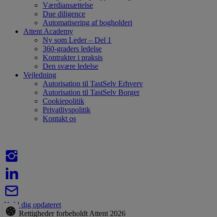
Værdiansættelse
Due diligence
Automatisering af bogholderi
Attent Academy
Ny som Leder – Del 1
360-graders ledelse
Kontrakter i praksis
Den svære ledelse
Vejledning
Autorisation til TastSelv Erhverv
Autorisation til TastSelv Borger
Cookiepolitik
Privatlivspolitik
Kontakt os
Hold dig opdateret
Alle Rettigheder forbeholdt Attent 2026