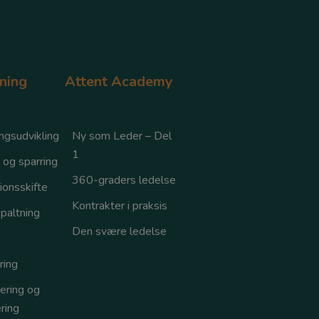
ning
Attent Academy
ngsudvikling
Ny som Leder – Del
1
 og sparring
360-graders ledelse
ionsskifte
Kontrakter i praksis
paltning
Den svære ledelse
ring
ering og
ring