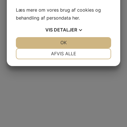
Læs mere om vores brug af cookies og
behandling af persondata
her
.
VIS
DETALJER
JA
NEJ
OK
JA
NEJ
NØDVENDIGE
PRÆFERENCER
AFVIS ALLE
JA
NEJ
JA
NEJ
MARKETING
STATISTIK