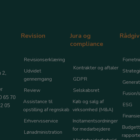
Revision
Jura og
Rådgiv
compliance
Revisionserklæring
Forretni
Kontrakter og aftaler
Udvidet
Strategi
 2,
gennemgang
GDPR
Generat
r
Review
Selskabsret
Fusion/s
0 65 70
Assistance til
Køb og salg af
ESG
2 05
opstilling af regnskab
virksomhed (M&A)
Finansie
Erhvervsservice
Incitamentsordninger
Budgett
for medarbejdere
Lønadministration
rapporte