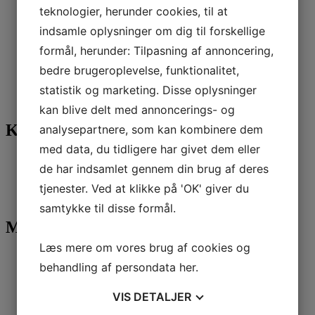
teknologier, herunder cookies, til at
april 2018
marts 2018
indsamle oplysninger om dig til forskellige
februar 2018
december 2017
formål, herunder: Tilpasning af annoncering,
november 2017
bedre brugeroplevelse, funktionalitet,
september 2017
marts 2016
statistik og marketing. Disse oplysninger
juni 2015
kan blive delt med annoncerings- og
Kategorier
analysepartnere, som kan kombinere dem
med data, du tidligere har givet dem eller
Attent nyheder
de har indsamlet gennem din brug af deres
Faglig viden
Publikationer
tjenester. Ved at klikke på 'OK' giver du
Uncategorized
samtykke til disse formål.
Meta
Læs mere om vores brug af cookies og
Log ind
behandling af persondata
her
.
Indlægsfeed
Kommentarfeed
WordPress.org
VIS
DETALJER