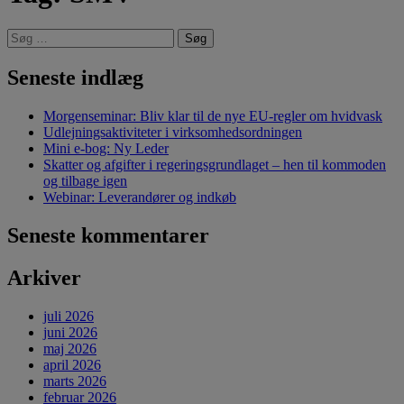
Søg
efter:
Seneste indlæg
Morgenseminar: Bliv klar til de nye EU-regler om hvidvask
Udlejningsaktiviteter i virksomhedsordningen
Mini e-bog: Ny Leder
Skatter og afgifter i regeringsgrundlaget – hen til kommoden
og tilbage igen
Webinar: Leverandører og indkøb
Seneste kommentarer
Arkiver
juli 2026
juni 2026
maj 2026
april 2026
marts 2026
februar 2026