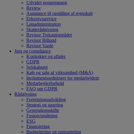
Udvidet gennemgang
Review
Assistance til opstilling af regnskab
Erhvervsservice
Lønadministration
Skatterådgivning
Revisor Trekantområdet
Revisor Billund
Revisor Varde
Jura og compliance
Kontrakter og aftaler
GDPR
Selskabsret
Køb og salg af virksomhed (M&A)
Incitamentsordninger for medarbejdere
Medarbejderforhold
FAQ om GDPR
Rådgivning
Forretningsudvikling
Strategi og sparring
Generationsskifte
Fusion/spaltning
ESG
Finansiering
Budgettering og rapportering