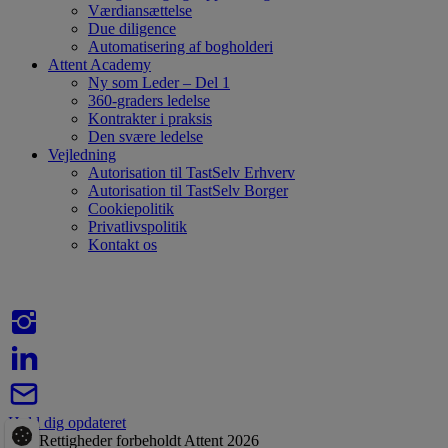
Værdiansættelse
Due diligence
Automatisering af bogholderi
Attent Academy
Ny som Leder – Del 1
360-graders ledelse
Kontrakter i praksis
Den svære ledelse
Vejledning
Autorisation til TastSelv Erhverv
Autorisation til TastSelv Borger
Cookiepolitik
Privatlivspolitik
Kontakt os
Hold dig opdateret
Alle Rettigheder forbeholdt Attent 2026