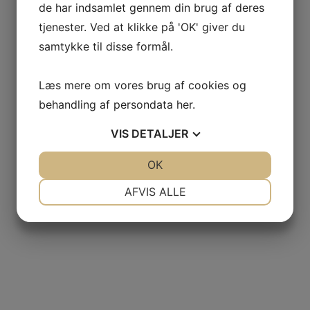
de har indsamlet gennem din brug af deres
tjenester. Ved at klikke på 'OK' giver du
samtykke til disse formål.
Læs mere om vores brug af cookies og
behandling af persondata
her
.
VIS
DETALJER
JA
NEJ
OK
JA
NEJ
NØDVENDIGE
PRÆFERENCER
AFVIS ALLE
JA
NEJ
JA
NEJ
MARKETING
STATISTIK