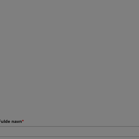
Fulde navn
*