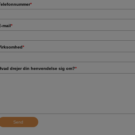
Telefonnummer
*
E-mail
*
Virksomhed
*
Hvad drejer din henvendelse sig om?
*
Send