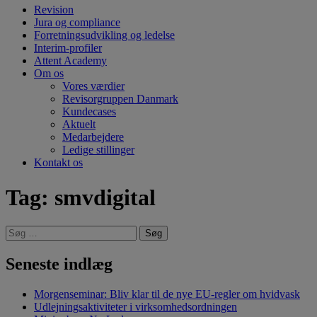
Revision
Jura og compliance
Forretningsudvikling og ledelse
Interim-profiler
Attent Academy
Om os
Vores værdier
Revisorgruppen Danmark
Kundecases
Aktuelt
Medarbejdere
Ledige stillinger
Kontakt os
Tag:
smvdigital
Søg
efter:
Seneste indlæg
Morgenseminar: Bliv klar til de nye EU-regler om hvidvask
Udlejningsaktiviteter i virksomhedsordningen