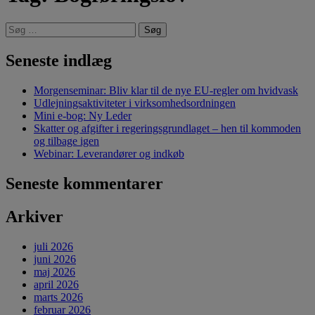
Søg
efter:
Seneste indlæg
Morgenseminar: Bliv klar til de nye EU-regler om hvidvask
Udlejningsaktiviteter i virksomhedsordningen
Mini e-bog: Ny Leder
Skatter og afgifter i regeringsgrundlaget – hen til kommoden
og tilbage igen
Webinar: Leverandører og indkøb
Seneste kommentarer
Arkiver
juli 2026
juni 2026
maj 2026
april 2026
marts 2026
februar 2026