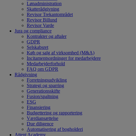
Lønadministration
Skatterådgivning
Revisor Trekantområdet
Revisor Billund
Revisor Varde
Jura og compliance
Kontrakter og aftaler
GDPR
Selskabsret
Køb og salg af virksomhed (M&A)
Incitamentsordninger for medarbejdere
Medarbejderforhold
FAQ om GDPR
Rådgivning
Forretningsudvikling
Strategi og sparring
Generationsskifte
Fusion/spaltning
ESG
Finansiering
Budgettering og rapportering
Værdiansættelse
Due diligence
Automatisering af bogholderi
Attent Academy