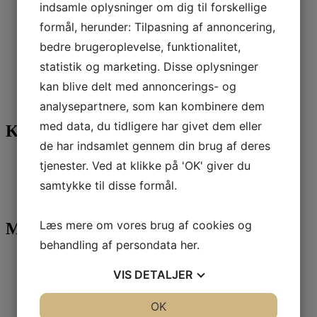
indsamle oplysninger om dig til forskellige
april 2018
marts 2018
formål, herunder: Tilpasning af annoncering,
februar 2018
bedre brugeroplevelse, funktionalitet,
december 2017
november 2017
statistik og marketing. Disse oplysninger
september 2017
kan blive delt med annoncerings- og
marts 2016
juni 2015
analysepartnere, som kan kombinere dem
med data, du tidligere har givet dem eller
Kategorier
de har indsamlet gennem din brug af deres
Attent nyheder
tjenester. Ved at klikke på 'OK' giver du
Faglig viden
samtykke til disse formål.
Publikationer
Uncategorized
Læs mere om vores brug af cookies og
Meta
behandling af persondata
her
.
Log ind
Indlægsfeed
VIS
DETALJER
Kommentarfeed
WordPress.org
JA
NEJ
OK
JA
NEJ